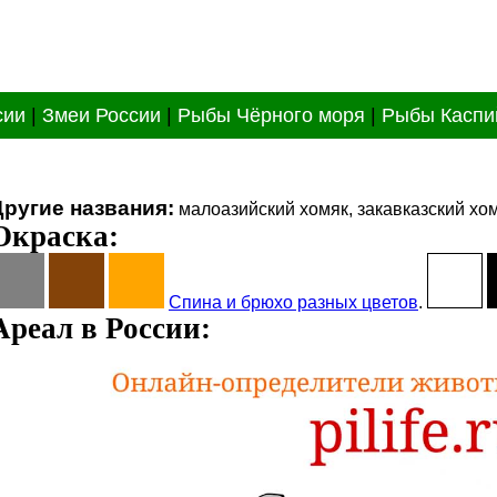
сии
|
Змеи России
|
Рыбы Чёрного моря
|
Рыбы Каспи
Другие названия:
малоазийский хомяк, закавказский хо
Окраска:
Спина и брюхо разных цветов
.
Ареал в России: