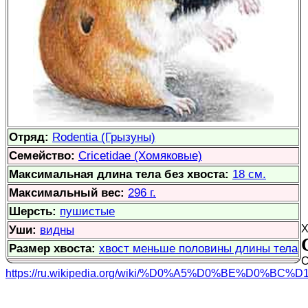
Отряд:
Rodentia (Грызуны)
Семейство:
Cricetidae (Хомяковые)
Максимальная длина тела без хвоста:
18 см.
Максимальный вес:
296 г.
Шерсть:
пушистые
Уши:
видны
Х
Размер хвоста:
хвост меньше половины длины тела
С
https://ru.wikipedia.org/wiki/%D0%A5%D0%BE%D0%