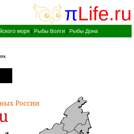
π
Life.ru
йского моря
|
Рыбы Волги
|
Рыбы Дона
мяк