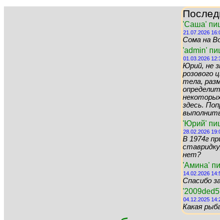
Послед
'Саша' пи
21.07.2026 16:
Сома на Во
'admin' п
01.03.2026 12:
Юрий, не 
розового цв
тела, раз
определит
некоторых 
здесь. По
выполнить 
'Юрий' пи
28.02.2026 19:
В 1974г пр
ставридку,
нет?
'Амина' п
14.02.2026 14:
Спасибо за
'2009ded5
04.12.2025 14:
Какая рыб