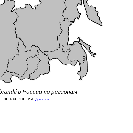
randti в России по регионам
егионах России:
Дагестан
-