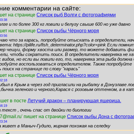
ние комментарии на сайте:
шет на странице
Список рыб Волги с фотографиями
03:38
лге и по более 300 кг ловили и белугу свыше 600 но уже давно
ишет на странице
Список рыбы Чёрного моря
33:56
знаю что за карась, попробуйте отыскать в определители, нач
ета: https://pilife.ru/fish_determinator.php?color=pink Если помн
мер чешуи, форму хвоста или размер, то можете добавить ф
ели, чтобы сократить поиск. В определители наверняка не 
видов, но если вы ловили его, то, наверняка эта рыба должн
пробуйте воспользоваться определителем. Также попробуйте
поиск на странице по слову "карась"
шет на странице
Список рыбы Чёрного моря
02:18
ибыл в Крым а через год пригласили на рыбалку в Донузлаве ло
бычка зеленого и черного,Карася с розовым оттенком, а в кат
ишет в посте
Летучий дракон – планирующая ящерица.
56:19
 текст , очень спас от двойки по биологии
7@mail.ru' пишет на странице
Список рыбы Дона с фотогр
23:34
а живет в Маныч-Гудило, жирная похожая на селедку