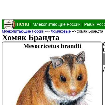
menu
|
Млекопитающие России
|
Рыбы Рос
Млекопитающие России
-->
Хомяковые
--> хомяк Брандта
Хомяк Брандта
Mesocricetus brandti