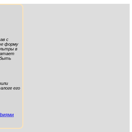
ав с
ите форму
ильтры в
хватает
а быть
вили
алоге его
афиями