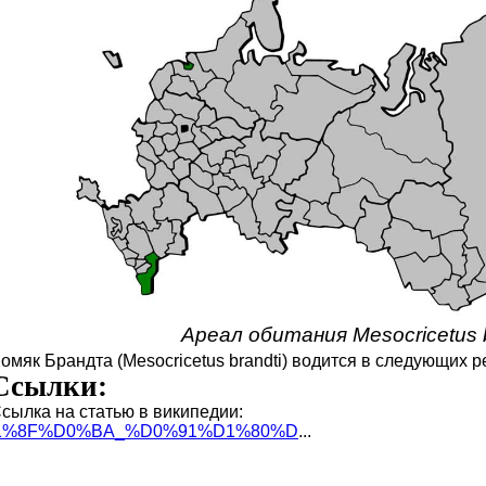
Ареал обитания Mesocricetus b
омяк Брандта (Mesocricetus brandti) водится в следующих р
Ссылки:
сылка на статью в википедии:
BC%D1%8F%D0%BA_%D0%91%D1%80%D
...