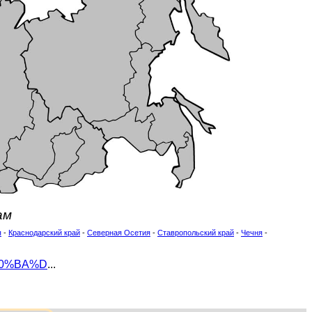
ам
я
-
Краснодарский край
-
Северная Осетия
-
Ставропольский край
-
Чечня
-
%D0%BA%D
...