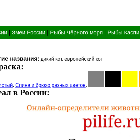
сии
|
Змеи России
|
Рыбы Чёрного моря
|
Рыбы Каспи
гие названия:
дикий кот, европейский кот
раска:
истый
.
Спина и брюхо разных цветов
.
ал в России: