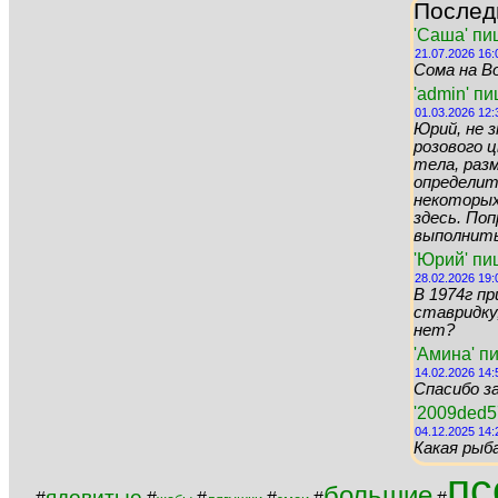
Послед
'Саша' пи
21.07.2026 16:
Сома на Во
'admin' п
01.03.2026 12:
Юрий, не 
розового цв
тела, раз
определит
некоторых 
здесь. По
выполнить 
'Юрий' пи
28.02.2026 19:
В 1974г пр
ставридку,
нет?
'Амина' п
14.02.2026 14:
Спасибо за
'2009ded5
04.12.2025 14:
Какая рыб
пс
большие
ядовитые