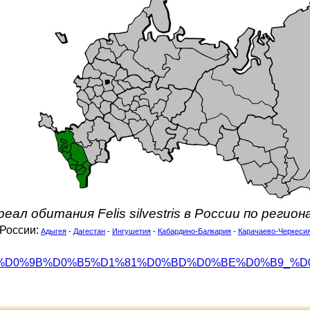
реал обитания Felis silvestris в России по регион
 России:
Адыгея
-
Дагестан
-
Ингушетия
-
Кабардино-Балкария
-
Карачаево-Черкеси
org/wiki/%D0%9B%D0%B5%D1%81%D0%BD%D0%BE%D0%B9_