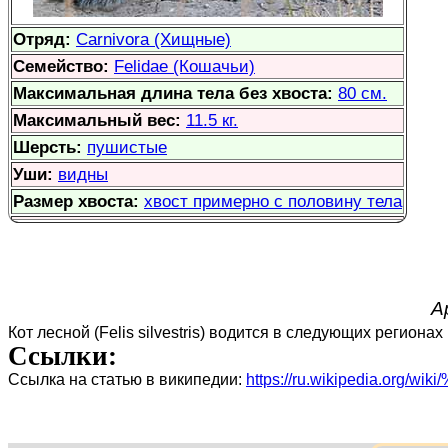
Отряд:
Carnivora (Хищные)
Семейство:
Felidae (Кошачьи)
Максимальная длина тела без хвоста:
80 см.
Максимальный вес:
11.5 кг.
Шерсть:
пушистые
Уши:
видны
Размер хвоста:
хвост примерно с половину тела
А
Кот лесной (Felis silvestris) водится в следующих регионах
Ссылки:
Ссылка на статью в википедии:
https://ru.wikipedia.