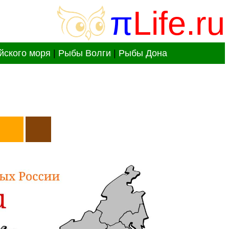
π
Life.ru
йского моря
|
Рыбы Волги
|
Рыбы Дона