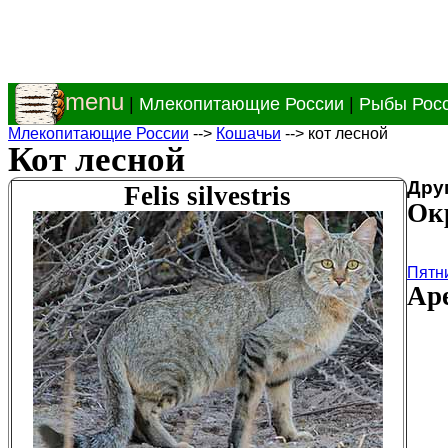
menu
|
Млекопитающие России
|
Рыбы Рос
Млекопитающие России
-->
Кошачьи
--> кот лесной
Кот лесной
Дру
Felis silvestris
Ок
Пятн
Аре