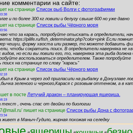
ние комментарии на сайте:
шет на странице
Список рыб Волги с фотографиями
03:38
лге и по более 300 кг ловили и белугу свыше 600 но уже давно
ишет на странице
Список рыбы Чёрного моря
33:56
знаю что за карась, попробуйте отыскать в определители, нач
ета: https://pilife.ru/fish_determinator.php?color=pink Если помн
мер чешуи, форму хвоста или размер, то можете добавить ф
ели, чтобы сократить поиск. В определители наверняка не 
видов, но если вы ловили его, то, наверняка эта рыба должн
пробуйте воспользоваться определителем. Также попробуйте
поиск на странице по слову "карась"
шет на странице
Список рыбы Чёрного моря
02:18
ибыл в Крым а через год пригласили на рыбалку в Донузлаве ло
бычка зеленого и черного,Карася с розовым оттенком, а в кат
ишет в посте
Летучий дракон – планирующая ящерица.
56:19
 текст , очень спас от двойки по биологии
7@mail.ru' пишет на странице
Список рыбы Дона с фотогр
23:34
а живет в Маныч-Гудило, жирная похожая на селедку
овые
ящерицы
безно
кошачьи