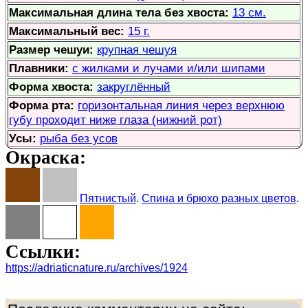
Максимальная длина тела без хвоста:
13 см.
Максимальный вес:
15 г.
Размер чешуи:
крупная чешуя
Плавники:
с жилками и лучами и/или шипами
Форма хвоста:
закруглённый
Форма рта:
горизонтальная линия через верхнюю
губу проходит ниже глаза (нижний рот)
Усы:
рыба без усов
Окраска:
Пятнистый
.
Спина и брюхо разных цветов
.
Ссылки:
https://adriaticnature.ru/archives/1924