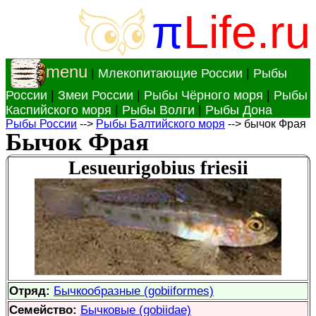
π
Life.ru
menu
|
Млекопитающие России
|
Рыбы
России
|
Змеи России
|
Рыбы Чёрного моря
|
Рыбы
Каспийского моря
|
Рыбы Волги
|
Рыбы Дона
Рыбы России
-->
Рыбы Балтийского моря
--> бычок Фрая
Бычок Фрая
Lesueurigobius friesii
Отряд:
Бычкообразные (gobiiformes)
Семейство:
Бычковые (gobiidae)