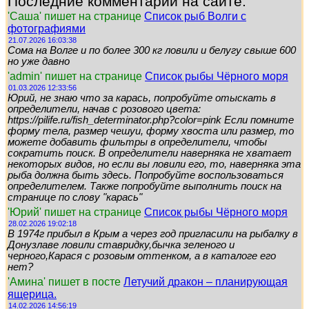
Последние комментарии на сайте:
'Саша' пишет на странице
Список рыб Волги с
фотографиями
21.07.2026 16:03:38
Сома на Волге и по более 300 кг ловили и белугу свыше 600
но уже давно
'admin' пишет на странице
Список рыбы Чёрного моря
01.03.2026 12:33:56
Юрий, не знаю что за карась, попробуйте отыскать в
определители, начав с розового цвета:
https://pilife.ru/fish_determinator.php?color=pink Если помните
форму тела, размер чешуи, форму хвоста или размер, то
можете добавить фильтры в определители, чтобы
сократить поиск. В определители наверняка не хватает
некоторых видов, но если вы ловили его, то, наверняка эта
рыба должна быть здесь. Попробуйте воспользоваться
определителем. Также попробуйте выполнить поиск на
странице по слову "карась"
'Юрий' пишет на странице
Список рыбы Чёрного моря
28.02.2026 19:02:18
В 1974г прибыл в Крым а через год пригласили на рыбалку в
Донузлаве ловили ставридку,бычка зеленого и
черного,Карася с розовым оттенком, а в каталоге его
нет?
'Амина' пишет в посте
Летучий дракон – планирующая
ящерица.
14.02.2026 14:56:19