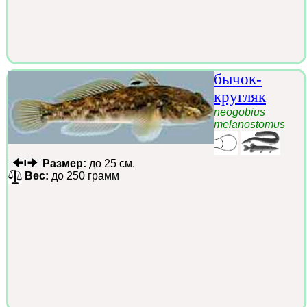
бычок-
кругляк
neogobius
melanostomus
Размер:
до 25 см.
Вес:
до 250 грамм