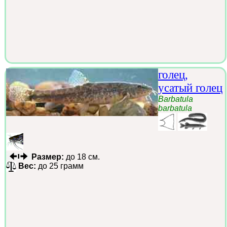
голец,
усатый голец
Barbatula
barbatula
Размер:
до 18 см.
Вес:
до 25 грамм