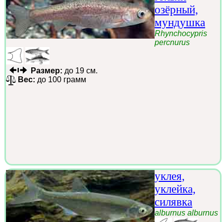
озёрный,
мундушка
Rhynchocypris
percnurus
Размер:
до 19 см.
Вес:
до 100 грамм
уклея,
уклейка,
силявка
alburnus alburnus