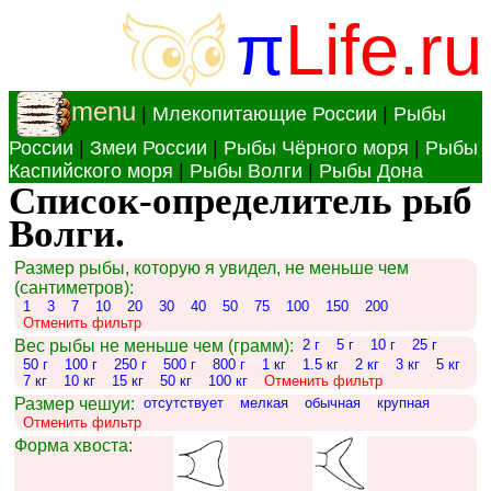
π
Life.ru
menu
|
Млекопитающие России
|
Рыбы
России
|
Змеи России
|
Рыбы Чёрного моря
|
Рыбы
Каспийского моря
|
Рыбы Волги
|
Рыбы Дона
Список-определитель рыб
Волги.
Размер рыбы, которую я увидел, не меньше чем
(сантиметров):
1
3
7
10
20
30
40
50
75
100
150
200
Отменить фильтр
Вес рыбы не меньше чем (грамм):
2 г
5 г
10 г
25 г
50 г
100 г
250 г
500 г
800 г
1 кг
1.5 кг
2 кг
3 кг
5 кг
7 кг
10 кг
15 кг
50 кг
100 кг
Отменить фильтр
Размер чешуи:
отсутствует
мелкая
обычная
крупная
Отменить фильтр
Форма хвоста: