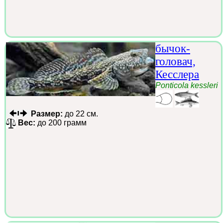
бычок-
головач,
Кесслера
Ponticola kessleri
Размер:
до 22 см.
Вес:
до 200 грамм