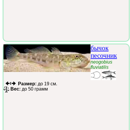
бычок
песочник
neogobius
fluviatilis
Размер:
до 19 см.
Вес:
до 50 грамм