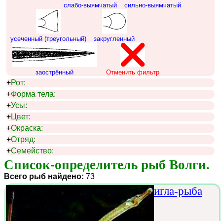
слабо-выямчатый
сильно-выямчатый
усеченный (треугольный)
закругленный
заострённый
Отменить фильтр
+
Рот:
+
Форма тела:
+
Усы:
+
Цвет:
+
Окраска:
+
Отряд:
+
Семейство:
Список-определитель рыб Волги.
Всего рыб найдено:
73
игла-рыба