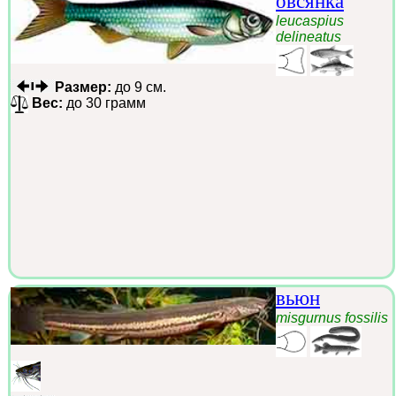
овсянка
leucaspius
delineatus
Размер:
до 9 см.
Вес:
до 30 грамм
вьюн
misgurnus fossilis