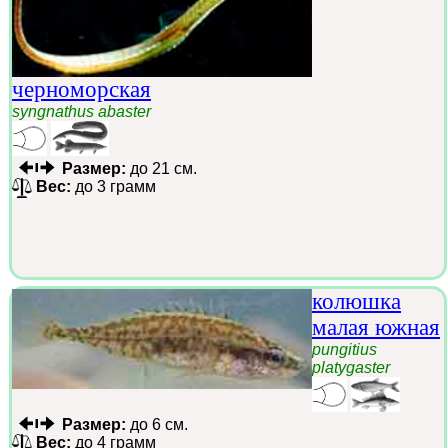
черноморская
syngnathus abaster
Размер:
до 21 см.
Вес:
до 3 грамм
колюшка
малая южная
pungitius
platygaster
Размер:
до 6 см.
Вес:
до 4 грамм