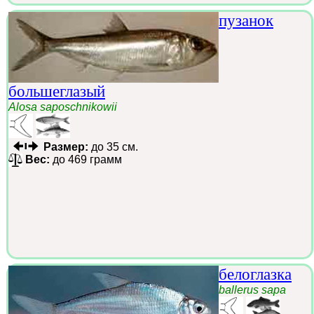
пузанок
большеглазый
Alosa saposchnikowii
Размер:
до 35 см.
Вес:
до 469 грамм
белоглазка
ballerus sapa