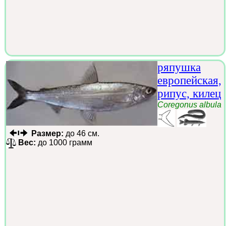
ряпушка
европейская,
рипус, килец
Coregonus albula
Размер:
до 46 см.
Вес:
до 1000 грамм