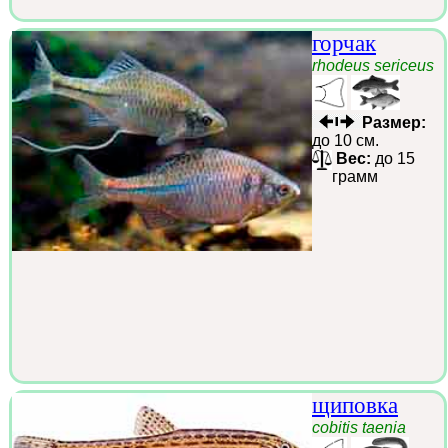
горчак
rhodeus sericeus
Размер:
до 10 см.
Вес:
до 15
грамм
щиповка
cobitis taenia