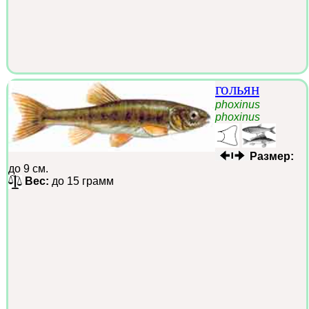
гольян
phoxinus
phoxinus
Размер:
до 9 см.
Вес:
до 15 грамм