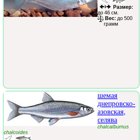
Размер:
до 46 см.
Вес:
до 500
грамм
шемая
днепровско-
азовская,
селява
chalcalburnus
chalcoides