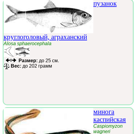
пузанок
круглоголовый, аграханский
Alosa sphaerocephala
Размер:
до 25 см.
Вес:
до 202 грамм
минога
каспийская
Caspiomyzon
wagneri