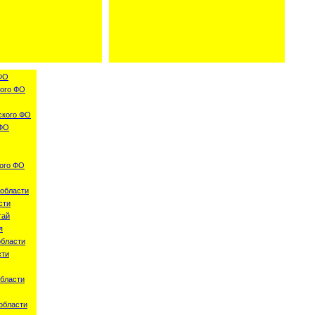
ФО
ого ФО
ского ФО
 ФО
ого ФО
области
сти
тай
я
области
сти
бласти
области