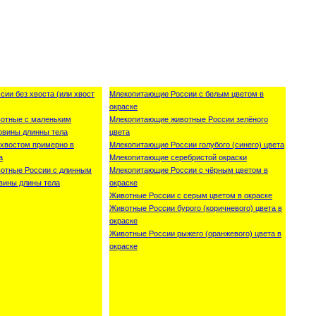
ии без хвоста (или хвост
Млекопитающие России с белым цветом в
окраске
отные с маленьким
Млекопитающие животные России зелёного
овины длинны тела
цвета
хвостом примерно в
Млекопитающие России голубого (синего) цвета
а
Млекопитающие серебристой окраски
отные России с длинным
Млекопитающие России с чёрным цветом в
вины длины тела
окраске
Животные России с серым цветом в окраске
Животные России бурого (коричневого) цвета в
окраске
Животные России рыжего (оранжевого) цвета в
окраске