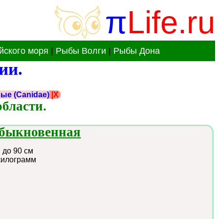
π
Life.ru
йского моря
|
Рыбы Волги
|
Рыбы Дона
ии.
ые (Canidae)
|X
области.
обыкновенная
:
до 90 см
килограмм