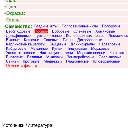
+
Уши:
+
Цвет:
+
Окраска:
+
Отряд:
-
Семейство:
Гладкие киты
Полосатиковые киты
Полорогие
Верблюдовые
Псовые
Бобровые
Оленевые
Хомяковые
Дельфиновые
Тушканчиковые
Колючешиншилловые
Лошадины
Ежовые
Кошачьи
Соневые
Гиены
Дикобразовые
Карликовые кашалоты
Зайцевые
Длиннокрылы
Нарваловые
Кабарговые
Мышиные
Куньи
Пищуховые
Моржовые
Ушастые тюлени
Настоящие тюлени
Морские свиньи
Кашалоты
Енотовые
Беличьи
Мышовки
Землеройковые
Слепышовые
Свиньи
Кротовые
Медвежьи
Гладконосые
Клюворыловые
Отменить фильтр
Источники / литература: