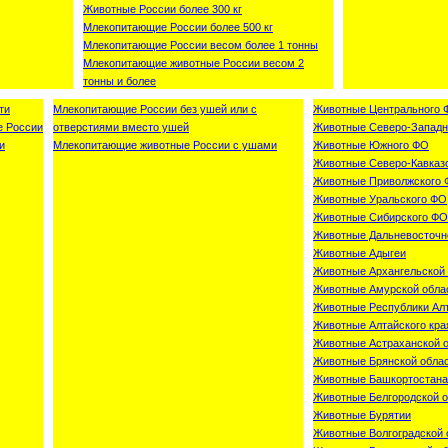
Животные России более 300 кг
Млекопитающие России более 500 кг
Млекопитающие России весом более 1 тонны
Млекопитающие животные России весом 2
тонны и более
ти
Млекопитающие России без ушей или с
Животные Центрального 
е России
отверстиями вместо ушей
Животные Северо-Западн
и
Млекопитающие животные России с ушами
Животные Южного ФО
Животные Северо-Кавказ
Животные Приволжского
Животные Уральского ФО
Животные Сибирского ФО
Животные Дальневосточн
Животные Адыгеи
Животные Архангельской 
Животные Амурской обла
Животные Республики Ал
Животные Алтайского кра
Животные Астраханской 
Животные Брянской обла
Животные Башкортостана
Животные Белгородской о
Животные Бурятии
Животные Волгоградской 