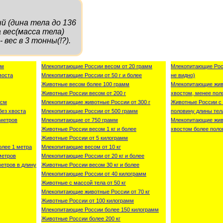
й (дина тела до 136
а вес(масса тела)
 вес в 3 тонны(!?).
см
Млекопитающие России весом от 20 грамм
Млекопитающие Росс
воста
Млекопитающие России от 50 г и более
не видно)
Животные весом более 100 грамм
Млекопитающие жив
Животные России весом от 200 г
хвостом, менее пол
 см
Млекопитающие животные России от 300 г
Животные России с 
без хвоста
Млекопитающие России от 500 грамм
половину длины тел
метров
Млекопитающие от 750 грамм
Млекопитающие жив
Животные России весом 1 кг и более
хвостом более поло
Животные России от 5 килограмм
лее 1 метра
Млекопитающие весом от 10 кг
метров
Млекопитающие России от 20 кг и более
етров в длину
Животные России весом 30 кг и более
Млекопитающие России от 40 килограмм
Животные с массой тела от 50 кг
Млекопитающие животные России от 70 кг
Животные России от 100 килограмм
Млекопитающие России более 150 килограмм
Животные России более 200 кг