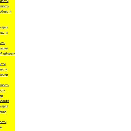
ласти
бласти
области
 края
ласти
асти
карии
й области
асти
ласти
кесии
бласти
асти
ми
бласти
 края
края
асти
ти