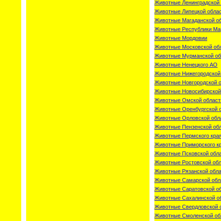
Животные Ленинградской 
Животные Липецкой обла
Животные Магаданской о
Животные Республики Ма
Животные Мордовии
Животные Московской об
Животные Мурманской об
Животные Ненецкого АО
Животные Нижегородской
Животные Новгородской 
Животные Новосибирской
Животные Омской област
Животные Оренбургской 
Животные Орловской обл
Животные Пензенской об
Животные Пермского кра
Животные Приморского к
Животные Псковской обл
Животные Ростовской об
Животные Рязанской обл
Животные Самарской обл
Животные Саратовской о
Животные Сахалинской о
Животные Свердловской 
Животные Смоленской об