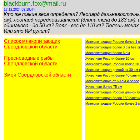
blackburn.fox@mail.ru
17.12.2024 09:19:44
Кто же такие веса определял? Леопард дальневосточны
см), леопард переднеазиатский (длина тела до 183 см), 
одинакова - до 50 кг? Волк - вес до 110 кг? Тюлень-монах -
Или это ИИ рулит?
Список млекопитающих
Млекопитающие России более 1 
Свердловской области
Млекопитающие более 3 см без х
Млекопитающие более 6 см
Пресноводные рыбы
Животные России более 10 см
Свердловской области
Млекопитающие России более 20
Млекопитающие длиной от 30 см 
Змеи Свердловской области
Животные России более 40 санти
Млекопитающие от 50 см и более
Животные более 75 см
Млекопитающие России длиной бо
Млекопитающие более 150 санти
Млекопитающие России более 2 м