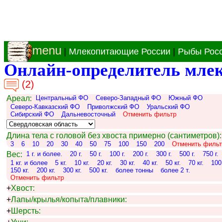
menu
|
Млекопитающие России
|
Рыбы Рос
Онлайн-определитель мле
(2)
Ареал:
Центральный ФО
Северо-Западный ФО
Южный ФО
Северо-Кавказский ФО
Приволжский ФО
Уральский ФО
Сибирский ФО
Дальневосточный
Отменить фильтр
Длина тела с головой без хвоста примерно (сантиметров):
3
6
10
20
30
40
50
75
100
150
200
Отменить фильт
Вес:
1 г. и более.
20 г.
50 г.
100 г.
200 г.
300 г.
500 г.
750 г.
1 кг. и более
5 кг.
10 кг.
20 кг.
30 кг.
40 кг.
50 кг.
70 кг.
100 
150 кг.
200 кг.
300 кг.
500 кг.
более тонны
более 2 т.
Отменить фильтр
+
Хвост:
+
Лапы/крылья/копыта/плавники:
+
Шерсть: