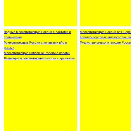
Водные млекопитающие России с ластами и
Млекопитающие России без шерс
плавниками
Короткошёрстные млекопитающи
Млекопитающие России с копытами и/или
Пушистые млекопитающие Росси
рогами
Млекопитающие животные России с лапами
Летающие млекопитающие России с крыльями