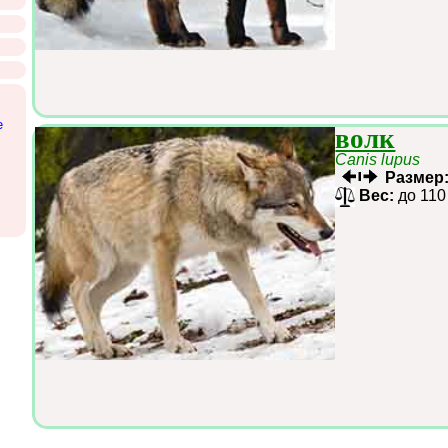
е
волк
Canis lupus
Размер
Вес:
до 110