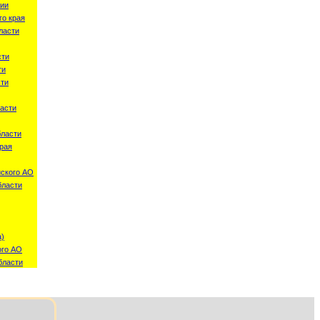
ии
о края
ласти
сти
ти
сти
асти
бласти
рая
ского АО
бласти
а)
ого АО
бласти