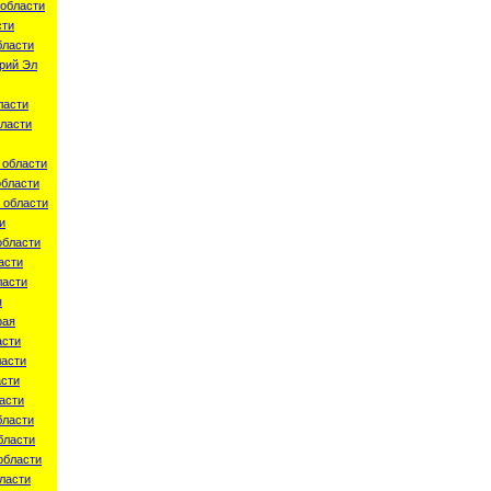
области
сти
бласти
рий Эл
ласти
ласти
 области
области
 области
и
области
асти
ласти
я
рая
асти
ласти
асти
асти
бласти
бласти
области
ласти