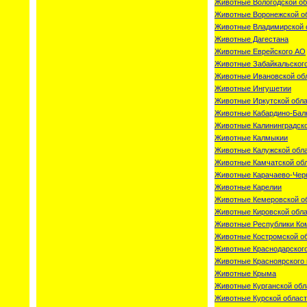
Животные Вологодской об
Животные Воронежской о
Животные Владимирской 
Животные Дагестана
Животные Еврейского АО
Животные Забайкальского
Животные Ивановской об
Животные Ингушетии
Животные Иркутской обл
Животные Кабардино-Бал
Животные Калининградско
Животные Калмыкии
Животные Калужской обл
Животные Камчатской об
Животные Карачаево-Чер
Животные Карелии
Животные Кемеровской о
Животные Кировской обл
Животные Республики Ко
Животные Костромской о
Животные Краснодарского
Животные Красноярского 
Животные Крыма
Животные Курганской обл
Животные Курской облас