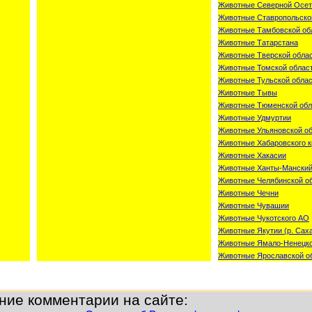
Животные Северной Осет
Животные Ставропольског
Животные Тамбовской об
Животные Татарстана
Животные Тверской обла
Животные Томской облас
Животные Тульской обла
Животные Тывы
Животные Тюменской обл
Животные Удмуртии
Животные Ульяновской о
Животные Хабаровского к
Животные Хакасии
Животные Ханты-Манский
Животные Челябинской о
Животные Чечни
Животные Чувашии
Животные Чукотского АО
Животные Якутии (р. Сах
Животные Ямало-Ненецк
Животные Ярославской о
ние комментарии на сайте: