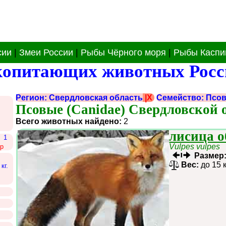
сии
|
Змеи России
|
Рыбы Чёрного моря
|
Рыбы Каспи
копитающих животных Росс
Регион: Свердловская область
|X
Семейство: Псов
Псовые (Canidae) Свердловской 
Всего животных найдено:
2
лисица 
1
Vulpes vulpes
р
Размер
Вес:
до 15 
кг.