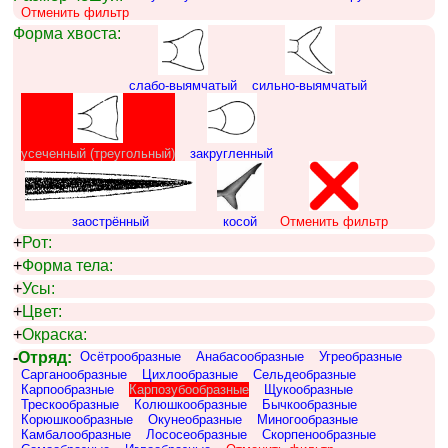
Отменить фильтр
Форма хвоста:
слабо-выямчатый
сильно-выямчатый
усеченный (треугольный)
закругленный
заострённый
косой
Отменить фильтр
+
Рот:
+
Форма тела:
+
Усы:
+
Цвет:
+
Окраска:
-
Отряд:
Осётрообразные
Анабасообразные
Угреобразные
Сарганообразные
Цихлообразные
Сельдеобразные
Карпообразные
Карпозубообразные
Щукообразные
Трескообразные
Колюшкообразные
Бычкообразные
Корюшкообразные
Окунеобразные
Миногообразные
Камбалообразные
Лососеобразные
Скорпенообразные