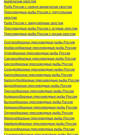
выемчатым хвостом
Рыба России с сильно-выемчатым хвостом
Пресноводные рыбы России с треугольным
хвостом
Рыба России с закруглённым хвостом
Пресноводные рыбы России с острым хвостом
Пресноводные рыбы России с косым хвостом
Осётрообразные пресноводные рыбы России
Анабасообразные пресноводные рыбы России
Угреобразные пресноводные рыбы России
Сарганообразные пресноводные рыбы России
Цихлообразные пресноводные рыбы России
Сельдеобразные пресноводные рыбы России
Карпообразные пресноводные рыбы России
Карпозубообразные пресноводные рыбы России
Щукообразные пресноводные рыбы России
Трескообразные пресноводные рыбы России
Колюшкообразные пресноводные рыбы России
Бычкообразные пресноводные рыбы России
Корюшкообразные пресноводные рыбы России
Окунеобразные пресноводные рыбы России
Миногообразные пресноводные рыбы России
Камбалообразные пресноводные рыбы России
Лососеобразные пресноводные рыбы России
Скорпенообразные пресноводные рыбы России