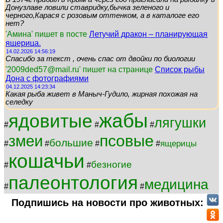
Донузлаве ловили ставридку,бычка зеленого и
черного,Карася с розовым оттенком, а в каталоге его
нет?
'Амина' пишет в посте
Летучий дракон – планирующая
ящерица.
14.02.2026 14:56:19
Спасибо за текст , очень спас от двойки по биологии
'2009ded57@mail.ru' пишет на странице
Список рыбы
Дона с фотографиями
04.12.2025 14:23:34
Какая рыба живет в Маныч-Гудило, жирная похожая на
селедку
жабы
ядовитые
лягушки
#
#
#
псовые
змеи
большие
ящерицы
#
#
#
#
кошачьи
безногие
#
#
палеонтология
медицина
#
#
Подпишись на новости про животных: