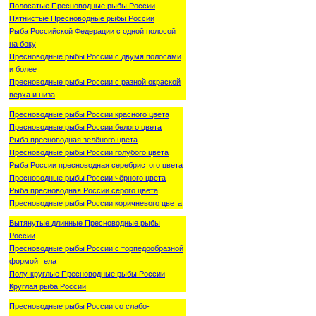
Полосатые Пресноводные рыбы России
Пятнистые Пресноводные рыбы России
Рыба Российской Федерации с одной полосой
на боку
Пресноводные рыбы России с двумя полосами
и более
Пресноводные рыбы России с разной окраской
верха и низа
Пресноводные рыбы России красного цвета
Пресноводные рыбы России белого цвета
Рыба пресноводная зелёного цвета
Пресноводные рыбы России голубого цвета
Рыба России пресноводная серебристого цвета
Пресноводные рыбы России чёрного цвета
Рыба пресноводная России серого цвета
Пресноводные рыбы России коричневого цвета
Вытянутые длинные Пресноводные рыбы
России
Пресноводные рыбы России с торпедообразной
формой тела
Полу-круглые Пресноводные рыбы России
Круглая рыба России
Пресноводные рыбы России со слабо-