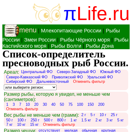
π
Life.ru
menu
|
Млекопитающие России
|
Рыбы
России
|
Змеи России
|
Рыбы Чёрного моря
|
Рыбы
Каспийского моря
|
Рыбы Волги
|
Рыбы Дона
Список-определитель
пресноводных рыб России.
Ареал:
Центральный ФО
Северо-Западный ФО
Южный ФО
Северо-Кавказский ФО
Приволжский ФО
Уральский ФО
Сибирский ФО
Дальневосточный
Отменить фильтр
Размер рыбы, которую я увидел, не меньше чем
(сантиметров):
1
3
7
10
20
30
40
50
75
100
150
200
Отменить фильтр
Вес рыбы не меньше чем (грамм):
2 г
5 г
10 г
25 г
50 г
100 г
250 г
500 г
800 г
1 кг
1.5 кг
2 кг
3 кг
5 кг
7 кг
10 кг
15 кг
Отменить фильтр
Размер чешуи:
отсутствует
мелкая
обычная
крупная