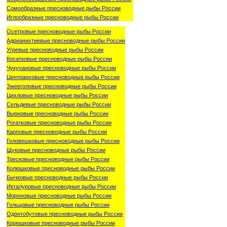
Сомообразные пресноводные рыбы России
Иглообразные пресноводные рыбы России
Осетровые пресноводные рыбы России
Адрианихтиевые пресноводные рыбы России
Угревые пресноводные рыбы России
Косатковые пресноводные рыбы России
Чукучановые пресноводные рыбы России
Центрарховые пресноводные рыбы России
Змееголовые пресноводные рыбы России
Цихловые пресноводные рыбы России
Сельдевые пресноводные рыбы России
Вьюновые пресноводные рыбы России
Рогатковые пресноводные рыбы России
Карповые пресноводные рыбы России
Головешковые пресноводные рыбы России
Щуковые пресноводные рыбы России
Тресковые пресноводные рыбы России
Колюшковые пресноводные рыбы России
Бычковые пресноводные рыбы России
Икталуровые пресноводные рыбы России
Мороновые пресноводные рыбы России
Гольцовые пресноводные рыбы России
Одонтобутовые пресноводные рыбы России
Корюшковые пресноводные рыбы России