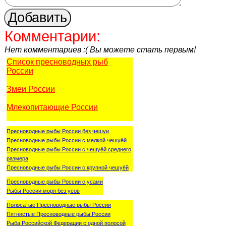
Комментарии:
Нет комментариев :( Вы можете стать первым!
Список пресноводных рыб
России
Змеи России
Млекопитающие России
Пресноводные рыбы России без чешуи
Пресноводные рыбы России с мелкой чешуёй
Пресноводные рыбы России с чешуёй среднего
размера
Пресноводные рыбы России с крупной чешуёй
Пресноводные рыбы России с усами
Рыбы России моря без усов
Полосатые Пресноводные рыбы России
Пятнистые Пресноводные рыбы России
Рыба Российской Федерации с одной полосой