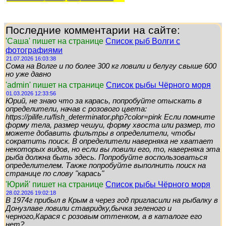
Последние комментарии на сайте:
'Саша' пишет на странице
Список рыб Волги с
фотографиями
21.07.2026 16:03:38
Сома на Волге и по более 300 кг ловили и белугу свыше 600
но уже давно
'admin' пишет на странице
Список рыбы Чёрного моря
01.03.2026 12:33:56
Юрий, не знаю что за карась, попробуйте отыскать в
определители, начав с розового цвета:
https://pilife.ru/fish_determinator.php?color=pink Если помните
форму тела, размер чешуи, форму хвоста или размер, то
можете добавить фильтры в определители, чтобы
сократить поиск. В определители наверняка не хватает
некоторых видов, но если вы ловили его, то, наверняка эта
рыба должна быть здесь. Попробуйте воспользоваться
определителем. Также попробуйте выполнить поиск на
странице по слову "карась"
'Юрий' пишет на странице
Список рыбы Чёрного моря
28.02.2026 19:02:18
В 1974г прибыл в Крым а через год пригласили на рыбалку в
Донузлаве ловили ставридку,бычка зеленого и
черного,Карася с розовым оттенком, а в каталоге его
нет?