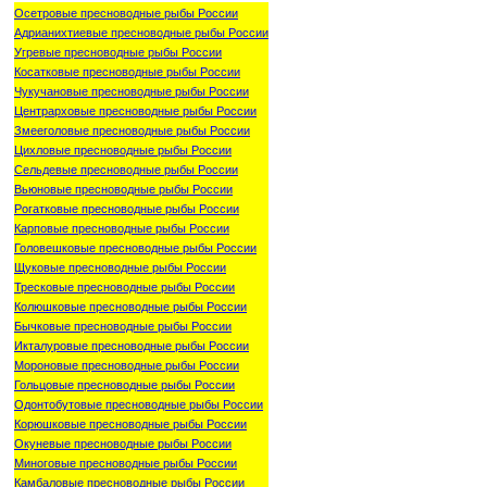
Осетровые пресноводные рыбы России
Адрианихтиевые пресноводные рыбы России
Угревые пресноводные рыбы России
Косатковые пресноводные рыбы России
Чукучановые пресноводные рыбы России
Центрарховые пресноводные рыбы России
Змееголовые пресноводные рыбы России
Цихловые пресноводные рыбы России
Сельдевые пресноводные рыбы России
Вьюновые пресноводные рыбы России
Рогатковые пресноводные рыбы России
Карповые пресноводные рыбы России
Головешковые пресноводные рыбы России
Щуковые пресноводные рыбы России
Тресковые пресноводные рыбы России
Колюшковые пресноводные рыбы России
Бычковые пресноводные рыбы России
Икталуровые пресноводные рыбы России
Мороновые пресноводные рыбы России
Гольцовые пресноводные рыбы России
Одонтобутовые пресноводные рыбы России
Корюшковые пресноводные рыбы России
Окуневые пресноводные рыбы России
Миноговые пресноводные рыбы России
Камбаловые пресноводные рыбы России