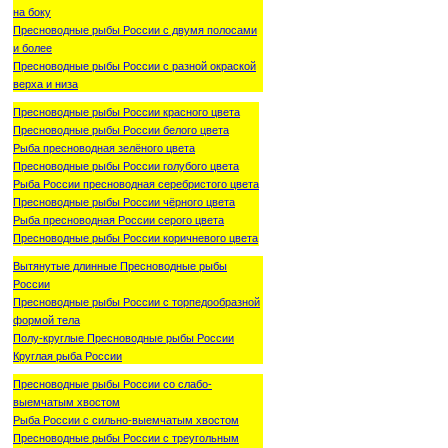
на боку
Пресноводные рыбы России с двумя полосами
и более
Пресноводные рыбы России с разной окраской
верха и низа
Пресноводные рыбы России красного цвета
Пресноводные рыбы России белого цвета
Рыба пресноводная зелёного цвета
Пресноводные рыбы России голубого цвета
Рыба России пресноводная серебристого цвета
Пресноводные рыбы России чёрного цвета
Рыба пресноводная России серого цвета
Пресноводные рыбы России коричневого цвета
Вытянутые длинные Пресноводные рыбы
России
Пресноводные рыбы России с торпедообразной
формой тела
Полу-круглые Пресноводные рыбы России
Круглая рыба России
Пресноводные рыбы России со слабо-
выемчатым хвостом
Рыба России с сильно-выемчатым хвостом
Пресноводные рыбы России с треугольным