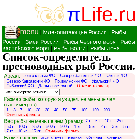
π
Life.ru
menu
|
Млекопитающие России
|
Рыбы
России
|
Змеи России
|
Рыбы Чёрного моря
|
Рыбы
Каспийского моря
|
Рыбы Волги
|
Рыбы Дона
Список-определитель
пресноводных рыб России.
Ареал:
Центральный ФО
Северо-Западный ФО
Южный ФО
Северо-Кавказский ФО
Приволжский ФО
Уральский ФО
Сибирский ФО
Дальневосточный
Отменить фильтр
Размер рыбы, которую я увидел, не меньше чем
(сантиметров):
1
3
7
10
20
30
40
50
75
100
150
200
Отменить фильтр
Вес рыбы не меньше чем (грамм):
2 г
5 г
10 г
25 г
50 г
100 г
250 г
500 г
800 г
1 кг
1.5 кг
2 кг
3 кг
5 кг
7 кг
10 кг
15 кг
Отменить фильтр
Размер чешуи:
отсутствует
мелкая
обычная
крупная