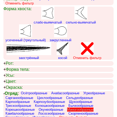
Отменить фильтр
Форма хвоста:
слабо-выямчатый
сильно-выямчатый
усеченный (треугольный)
закругленный
заострённый
косой
Отменить фильтр
+
Рот:
+
Форма тела:
+
Усы:
+
Цвет:
+
Окраска:
-
Отряд:
Осётрообразные
Анабасообразные
Угреобразные
Сарганообразные
Цихлообразные
Сельдеобразные
Карпообразные
Карпозубообразные
Щукообразные
Трескообразные
Колюшкообразные
Бычкообразные
Корюшкообразные
Окунеобразные
Миногообразные
Камбалообразные
Лососеобразные
Скорпенообразные