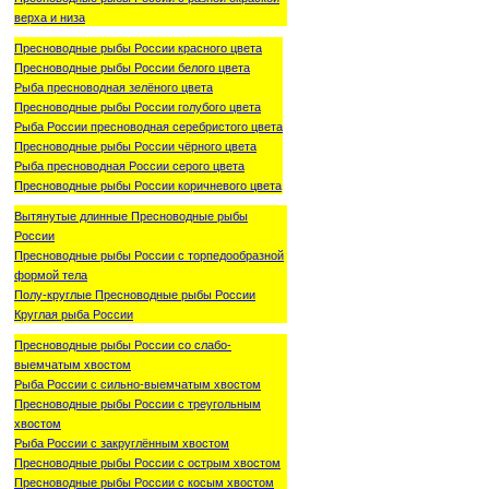
верха и низа
Пресноводные рыбы России красного цвета
Пресноводные рыбы России белого цвета
Рыба пресноводная зелёного цвета
Пресноводные рыбы России голубого цвета
Рыба России пресноводная серебристого цвета
Пресноводные рыбы России чёрного цвета
Рыба пресноводная России серого цвета
Пресноводные рыбы России коричневого цвета
Вытянутые длинные Пресноводные рыбы
России
Пресноводные рыбы России с торпедообразной
формой тела
Полу-круглые Пресноводные рыбы России
Круглая рыба России
Пресноводные рыбы России со слабо-
выемчатым хвостом
Рыба России с сильно-выемчатым хвостом
Пресноводные рыбы России с треугольным
хвостом
Рыба России с закруглённым хвостом
Пресноводные рыбы России с острым хвостом
Пресноводные рыбы России с косым хвостом