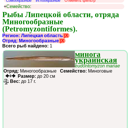
Сомообразные
Иглообразные
Отменить фильтр
+
Семейство:
Рыбы Липецкой области, отряда 
Миногообразные 
(Petromyzontiformes).
Регион: Липецкая область
|X
Отряд: Миногообразные
|X
Всего рыб найдено:
1
минога
украинская
eudontomyzon mariae
Отряд:
Миногообразные
Семейство:
Миноговые
Размер:
до 20 см
Вес:
до 17 г.