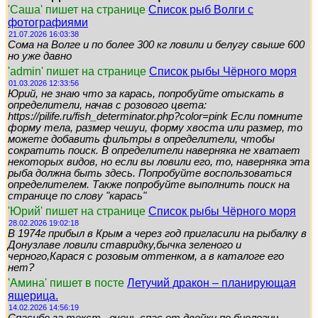
'Саша' пишет на странице
Список рыб Волги с
фотографиями
21.07.2026 16:03:38
Сома на Волге и по более 300 кг ловили и белугу свыше 600
но уже давно
'admin' пишет на странице
Список рыбы Чёрного моря
01.03.2026 12:33:56
Юрий, не знаю что за карась, попробуйте отыскать в
определители, начав с розового цвета:
https://pilife.ru/fish_determinator.php?color=pink Если помните
форму тела, размер чешуи, форму хвоста или размер, то
можете добавить фильтры в определители, чтобы
сократить поиск. В определители наверняка не хватает
некоторых видов, но если вы ловили его, то, наверняка эта
рыба должна быть здесь. Попробуйте воспользоваться
определителем. Также попробуйте выполнить поиск на
странице по слову "карась"
'Юрий' пишет на странице
Список рыбы Чёрного моря
28.02.2026 19:02:18
В 1974г прибыл в Крым а через год пригласили на рыбалку в
Донузлаве ловили ставридку,бычка зеленого и
черного,Карася с розовым оттенком, а в каталоге его
нет?
'Амина' пишет в посте
Летучий дракон – планирующая
ящерица.
14.02.2026 14:56:19