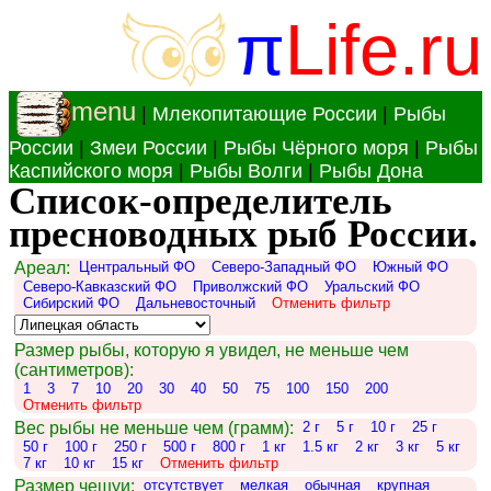
π
Life.ru
menu
|
Млекопитающие России
|
Рыбы
России
|
Змеи России
|
Рыбы Чёрного моря
|
Рыбы
Каспийского моря
|
Рыбы Волги
|
Рыбы Дона
Список-определитель
пресноводных рыб России.
Ареал:
Центральный ФО
Северо-Западный ФО
Южный ФО
Северо-Кавказский ФО
Приволжский ФО
Уральский ФО
Сибирский ФО
Дальневосточный
Отменить фильтр
Размер рыбы, которую я увидел, не меньше чем
(сантиметров):
1
3
7
10
20
30
40
50
75
100
150
200
Отменить фильтр
Вес рыбы не меньше чем (грамм):
2 г
5 г
10 г
25 г
50 г
100 г
250 г
500 г
800 г
1 кг
1.5 кг
2 кг
3 кг
5 кг
7 кг
10 кг
15 кг
Отменить фильтр
Размер чешуи:
отсутствует
мелкая
обычная
крупная