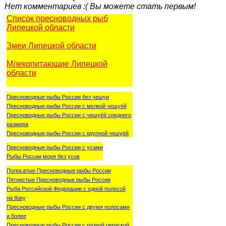
Нет комментариев :( Вы можете стать первым!
Список пресноводных рыб
Липецкой области
Змеи Липецкой области
Млекопитающие Липецкой
области
Пресноводные рыбы России без чешуи
Пресноводные рыбы России с мелкой чешуёй
Пресноводные рыбы России с чешуёй среднего
размера
Пресноводные рыбы России с крупной чешуёй
Пресноводные рыбы России с усами
Рыбы России моря без усов
Полосатые Пресноводные рыбы России
Пятнистые Пресноводные рыбы России
Рыба Российской Федерации с одной полосой
на боку
Пресноводные рыбы России с двумя полосами
и более
Пресноводные рыбы России с разной окраской