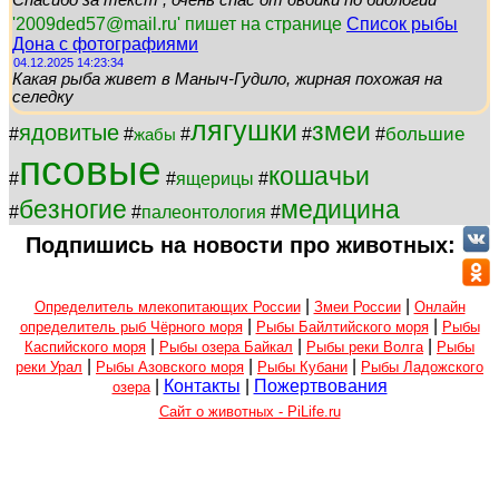
Спасибо за текст , очень спас от двойки по биологии
'2009ded57@mail.ru' пишет на странице
Список рыбы
Дона с фотографиями
04.12.2025 14:23:34
Какая рыба живет в Маныч-Гудило, жирная похожая на
селедку
лягушки
змеи
ядовитые
большие
#
#
#
#
#
жабы
псовые
кошачьи
#
#
ящерицы
#
безногие
медицина
#
#
палеонтология
#
Подпишись на новости про животных:
|
|
Определитель млекопитающих России
Змеи России
Онлайн
|
|
определитель рыб Чёрного моря
Рыбы Байлтийского моря
Рыбы
|
|
|
Каспийского моря
Рыбы озера Байкал
Рыбы реки Волга
Рыбы
|
|
|
реки Урал
Рыбы Азовского моря
Рыбы Кубани
Рыбы Ладожского
|
Контакты
|
Пожертвования
озера
Сайт о животных - PiLife.ru