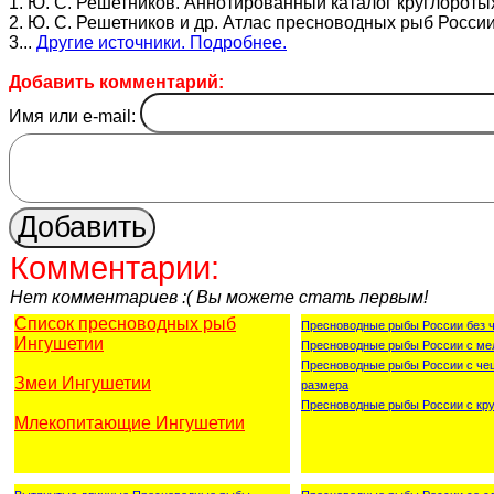
1. Ю. С. Решетников. Аннотированный каталог круглоротых
2. Ю. С. Решетников и др. Атлас пресноводных рыб России.
3...
Другие источники. Подробнее.
Добавить комментарий:
Имя или e-mail:
Комментарии:
Нет комментариев :( Вы можете стать первым!
Список пресноводных рыб
Пресноводные рыбы России без 
Ингушетии
Пресноводные рыбы России с ме
Пресноводные рыбы России с че
Змеи Ингушетии
размера
Пресноводные рыбы России с кр
Млекопитающие Ингушетии