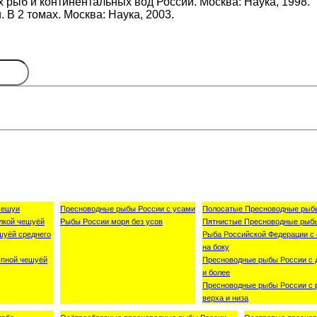
 рыб и континентальных вод России. Москва: Наука, 1998.
 В 2 томах. Москва: Наука, 2003.
чешуи
Пресноводные рыбы России с усами
Полосатые Пресноводные рыб
лкой чешуёй
Рыбы России моря без усов
Пятнистые Пресноводные рыб
шуёй среднего
Рыба Российской Федерации с 
на боку
упной чешуёй
Пресноводные рыбы России с 
и более
Пресноводные рыбы России с р
верха и низа