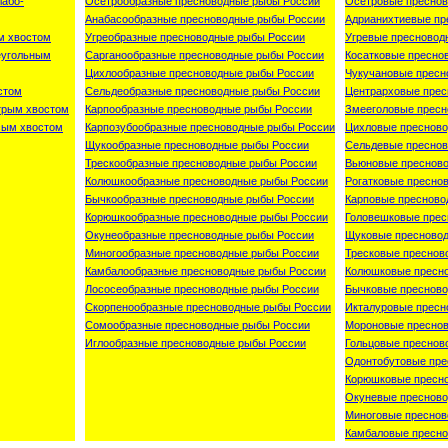
лабо-
Осётрообразные пресноводные рыбы России
Осетровые преснов
Анабасообразные пресноводные рыбы России
Адрианихтиевые пр
м хвостом
Угреобразные пресноводные рыбы России
Угревые пресновод
еугольным
Сарганообразные пресноводные рыбы России
Косатковые пресно
Цихлообразные пресноводные рыбы России
Чукучановые пресн
стом
Сельдеобразные пресноводные рыбы России
Центрарховые прес
трым хвостом
Карпообразные пресноводные рыбы России
Змееголовые пресн
сым хвостом
Карпозубообразные пресноводные рыбы России
Цихловые преснов
Щукообразные пресноводные рыбы России
Сельдевые преснов
Трескообразные пресноводные рыбы России
Вьюновые преснов
Колюшкообразные пресноводные рыбы России
Рогатковые пресно
Бычкообразные пресноводные рыбы России
Карповые пресново
Корюшкообразные пресноводные рыбы России
Головешковые прес
Окунеобразные пресноводные рыбы России
Щуковые пресново
Миногообразные пресноводные рыбы России
Тресковые преснов
Камбалообразные пресноводные рыбы России
Колюшковые пресн
Лососеобразные пресноводные рыбы России
Бычковые преснов
Скорпенообразные пресноводные рыбы России
Икталуровые пресн
Сомообразные пресноводные рыбы России
Мороновые пресно
Иглообразные пресноводные рыбы России
Гольцовые преснов
Одонтобутовые пре
Корюшковые пресн
Окуневые преснов
Миноговые преснов
Камбаловые пресно