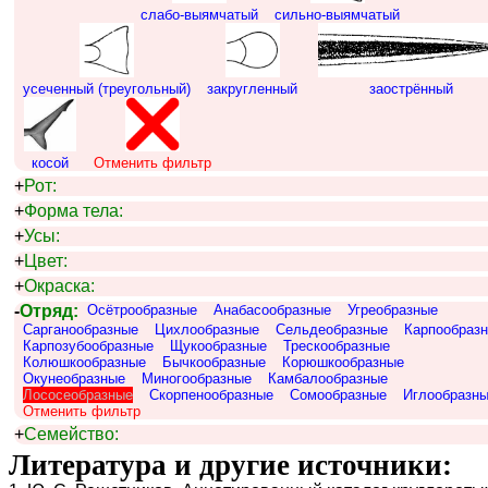
слабо-выямчатый
сильно-выямчатый
усеченный (треугольный)
закругленный
заострённый
косой
Отменить фильтр
+
Рот:
+
Форма тела:
+
Усы:
+
Цвет:
+
Окраска:
-
Отряд:
Осётрообразные
Анабасообразные
Угреобразные
Сарганообразные
Цихлообразные
Сельдеобразные
Карпообраз
Карпозубообразные
Щукообразные
Трескообразные
Колюшкообразные
Бычкообразные
Корюшкообразные
Окунеобразные
Миногообразные
Камбалообразные
Лососеобразные
Скорпенообразные
Сомообразные
Иглообразн
Отменить фильтр
+
Семейство:
Литература и другие источники: