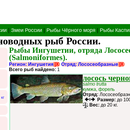
сии
|
Змеи России
|
Рыбы Чёрного моря
|
Рыбы Каспи
новодных рыб России.
Рыбы Ингушетии, отряда Лососе
(Salmoniformes).
Регион: Ингушетия
|X
Отряд: Лососеобразные
|X
Всего рыб найдено:
1
лосось черн
salmo trutta
кумжа, форель
Отряд:
Лососеобра
 кг
Размер:
до 10
Вес:
до 20 кг.