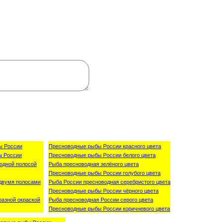
ы России
Пресноводные рыбы России красного цвета
ы России
Пресноводные рыбы России белого цвета
одной полосой
Рыба пресноводная зелёного цвета
Пресноводные рыбы России голубого цвета
двумя полосами
Рыба России пресноводная серебристого цвета
Пресноводные рыбы России чёрного цвета
азной окраской
Рыба пресноводная России серого цвета
Пресноводные рыбы России коричневого цвета