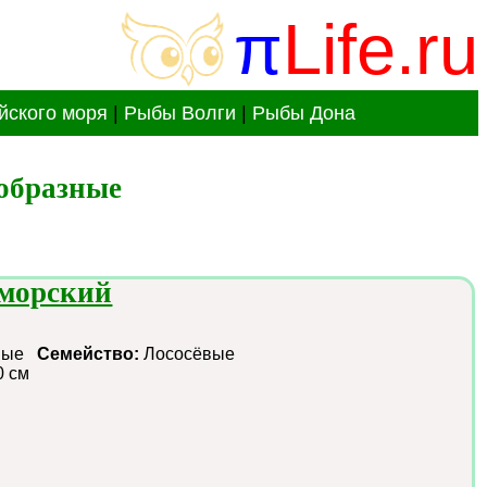
π
Life.ru
йского моря
|
Рыбы Волги
|
Рыбы Дона
образные 
оморский
зные
Семейство:
Лососёвые
0 см