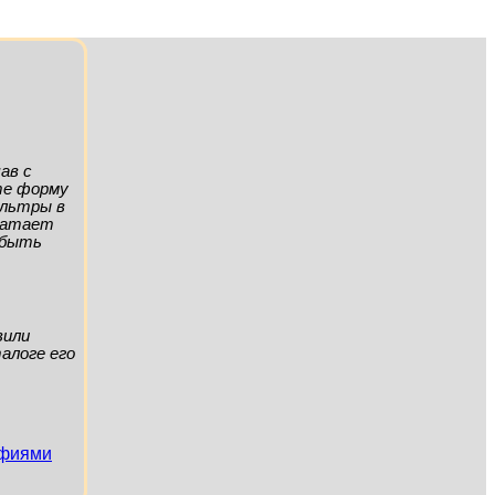
ав с
ите форму
ильтры в
хватает
а быть
вили
алоге его
афиями