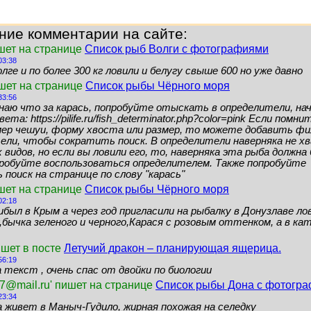
ние комментарии на сайте:
шет на странице
Список рыб Волги с фотографиями
03:38
лге и по более 300 кг ловили и белугу свыше 600 но уже давно
ишет на странице
Список рыбы Чёрного моря
33:56
знаю что за карась, попробуйте отыскать в определители, нач
ета: https://pilife.ru/fish_determinator.php?color=pink Если помн
мер чешуи, форму хвоста или размер, то можете добавить ф
ели, чтобы сократить поиск. В определители наверняка не 
видов, но если вы ловили его, то, наверняка эта рыба должн
пробуйте воспользоваться определителем. Также попробуйте
поиск на странице по слову "карась"
шет на странице
Список рыбы Чёрного моря
02:18
ибыл в Крым а через год пригласили на рыбалку в Донузлаве ло
бычка зеленого и черного,Карася с розовым оттенком, а в кат
ишет в посте
Летучий дракон – планирующая ящерица.
56:19
 текст , очень спас от двойки по биологии
7@mail.ru' пишет на странице
Список рыбы Дона с фотогр
23:34
а живет в Маныч-Гудило, жирная похожая на селедку