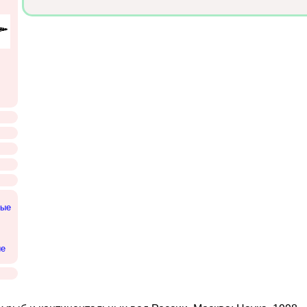
ные
ые