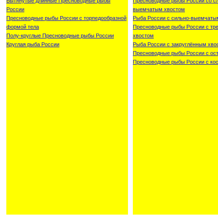
Вытянутые длинные Пресноводные рыбы
Пресноводные рыбы России со с
России
выемчатым хвостом
Пресноводные рыбы России с торпедообразной
Рыба России с сильно-выемчаты
формой тела
Пресноводные рыбы России с тр
Полу-круглые Пресноводные рыбы России
хвостом
Круглая рыба России
Рыба России с закруглённым хво
Пресноводные рыбы России с ос
Пресноводные рыбы России с ко