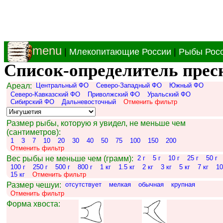
menu
|
Млекопитающие России
|
Рыбы Рос
Список-определитель прес
Ареал:
Центральный ФО
Северо-Западный ФО
Южный ФО
Северо-Кавказский ФО
Приволжский ФО
Уральский ФО
Сибирский ФО
Дальневосточный
Отменить фильтр
Размер рыбы, которую я увидел, не меньше чем
(сантиметров):
1
3
7
10
20
30
40
50
75
100
150
200
Отменить фильтр
Вес рыбы не меньше чем (грамм):
2 г
5 г
10 г
25 г
50 г
100 г
250 г
500 г
800 г
1 кг
1.5 кг
2 кг
3 кг
5 кг
7 кг
10
15 кг
Отменить фильтр
Размер чешуи:
отсутствует
мелкая
обычная
крупная
Отменить фильтр
Форма хвоста: