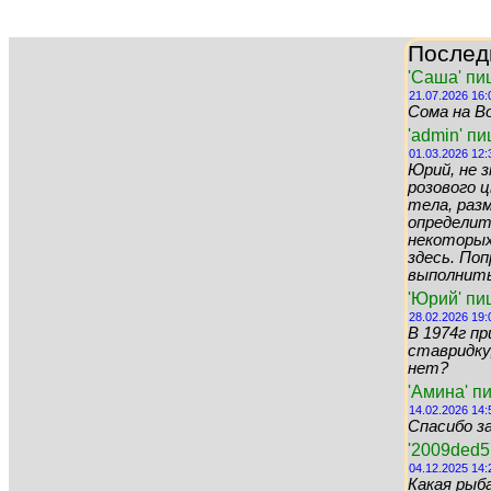
Послед
'Саша' пи
21.07.2026 16:
Сома на Во
'admin' п
01.03.2026 12:
Юрий, не 
розового цв
тела, раз
определит
некоторых 
здесь. По
выполнить 
'Юрий' пи
28.02.2026 19:
В 1974г пр
ставридку,
нет?
'Амина' п
14.02.2026 14:
Спасибо за
'2009ded5
04.12.2025 14:
Какая рыб