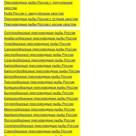
Пресноводные рыбы России с треугольным
хвостом
Рыба России с закруглённым хвостом
Пресноводные рыбы России с острым хвостом
Пресноводные рыбы России с косым хвостом
Осётрообразные пресноводные рыбы России
Анабасообразные пресноводные рыбы России
Угреобразные пресноводные рыбы России
Сарганообразные пресноводные рыбы России
Цихлообразные пресноводные рыбы России
Сельдеобразные пресноводные рыбы России
Карпообразные пресноводные рыбы России
Карпозубообразные пресноводные рыбы России
Щукообразные пресноводные рыбы России
Трескообразные пресноводные рыбы России
Колюшкообразные пресноводные рыбы России
Бычкообразные пресноводные рыбы России
Корюшкообразные пресноводные рыбы России
Окунеобразные пресноводные рыбы России
Миногообразные пресноводные рыбы России
Камбалообразные пресноводные рыбы России
Лососеобразные пресноводные рыбы России
Скорпенообразные пресноводные рыбы России
Сомообразные пресноводные рыбы России