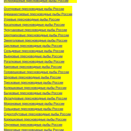
Иглообразные пресноводные рыбы России
Осетровые пресноводные рыбы России
Адрианихтиевые пресноводные рыбы России
Угревые пресноводные рыбы России
Косатковые пресноводные рыбы России
Чукучановые пресноводные рыбы России
Центрарховые пресноводные рыбы России
Змееголовые пресноводные рыбы России
Цихловые пресноводные рыбы России
Сельдевые пресноводные рыбы России
Вьюновые пресноводные рыбы России
Рогатковые пресноводные рыбы России
Карповые пресноводные рыбы России
Головешковые пресноводные рыбы России
Щуковые пресноводные рыбы России
Тресковые пресноводные рыбы России
Колюшковые пресноводные рыбы России
Бычковые пресноводные рыбы России
Икталуровые пресноводные рыбы России
Мороновые пресноводные рыбы России
Гольцовые пресноводные рыбы России
Одонтобутовые пресноводные рыбы России
Корюшковые пресноводные рыбы России
Окуневые пресноводные рыбы России
Миноговые пресноводные рыбы России