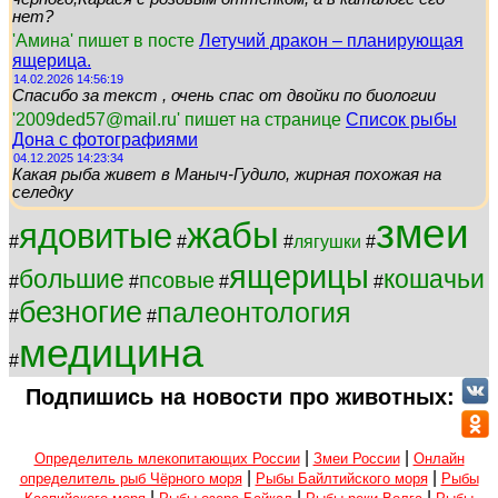
нет?
'Амина' пишет в посте
Летучий дракон – планирующая
ящерица.
14.02.2026 14:56:19
Спасибо за текст , очень спас от двойки по биологии
'2009ded57@mail.ru' пишет на странице
Список рыбы
Дона с фотографиями
04.12.2025 14:23:34
Какая рыба живет в Маныч-Гудило, жирная похожая на
селедку
змеи
жабы
ядовитые
#
#
#
лягушки
#
ящерицы
большие
кошачьи
псовые
#
#
#
#
безногие
палеонтология
#
#
медицина
#
Подпишись на новости про животных:
|
|
Определитель млекопитающих России
Змеи России
Онлайн
|
|
определитель рыб Чёрного моря
Рыбы Байлтийского моря
Рыбы
|
|
|