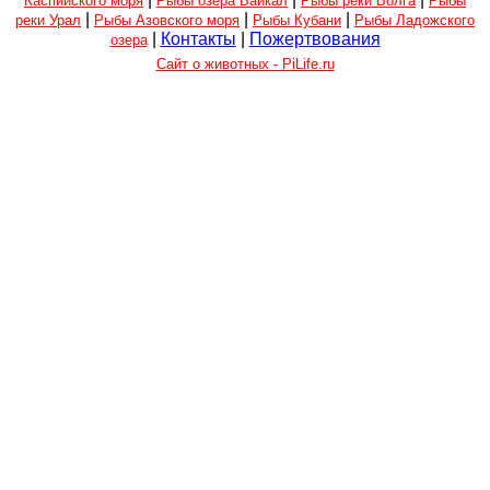
Каспийского моря
Рыбы озера Байкал
Рыбы реки Волга
Рыбы
|
|
|
реки Урал
Рыбы Азовского моря
Рыбы Кубани
Рыбы Ладожского
|
Контакты
|
Пожертвования
озера
Сайт о животных - PiLife.ru