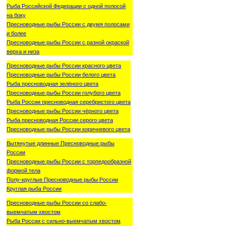
Рыба Российской Федерации с одной полосой
на боку
Пресноводные рыбы России с двумя полосами
и более
Пресноводные рыбы России с разной окраской
верха и низа
Пресноводные рыбы России красного цвета
Пресноводные рыбы России белого цвета
Рыба пресноводная зелёного цвета
Пресноводные рыбы России голубого цвета
Рыба России пресноводная серебристого цвета
Пресноводные рыбы России чёрного цвета
Рыба пресноводная России серого цвета
Пресноводные рыбы России коричневого цвета
Вытянутые длинные Пресноводные рыбы
России
Пресноводные рыбы России с торпедообразной
формой тела
Полу-круглые Пресноводные рыбы России
Круглая рыба России
Пресноводные рыбы России со слабо-
выемчатым хвостом
Рыба России с сильно-выемчатым хвостом