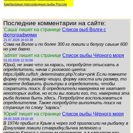
Камбаловые пресноводные рыбы России
Последние комментарии на сайте:
'Саша' пишет на странице
Список рыб Волги с
фотографиями
21.07.2026 16:03:38
Сома на Волге и по более 300 кг ловили и белугу свыше 600
но уже давно
'admin' пишет на странице
Список рыбы Чёрного моря
01.03.2026 12:33:56
Юрий, не знаю что за карась, попробуйте отыскать в
определители, начав с розового цвета:
https://pilife.ru/fish_determinator.php?color=pink Если помните
форму тела, размер чешуи, форму хвоста или размер, то
можете добавить фильтры в определители, чтобы
сократить поиск. В определители наверняка не хватает
некоторых видов, но если вы ловили его, то, наверняка эта
рыба должна быть здесь. Попробуйте воспользоваться
определителем. Также попробуйте выполнить поиск на
странице по слову "карась"
'Юрий' пишет на странице
Список рыбы Чёрного моря
28.02.2026 19:02:18
В 1974г прибыл в Крым а через год пригласили на рыбалку в
Донузлаве ловили ставридку,бычка зеленого и
черного,Карася с розовым оттенком, а в каталоге его