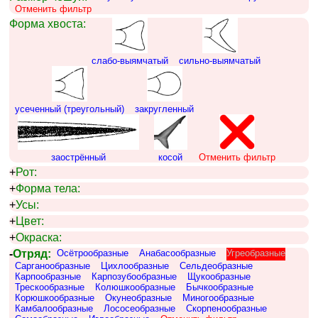
Отменить фильтр
Форма хвоста:
слабо-выямчатый
сильно-выямчатый
усеченный (треугольный)
закругленный
заострённый
косой
Отменить фильтр
+
Рот:
+
Форма тела:
+
Усы:
+
Цвет:
+
Окраска:
-
Отряд:
Осётрообразные
Анабасообразные
Угреобразные
Сарганообразные
Цихлообразные
Сельдеобразные
Карпообразные
Карпозубообразные
Щукообразные
Трескообразные
Колюшкообразные
Бычкообразные
Корюшкообразные
Окунеобразные
Миногообразные
Камбалообразные
Лососеобразные
Скорпенообразные