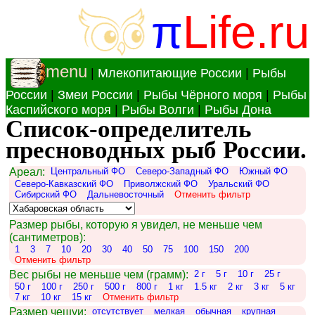
π
Life.ru
menu
|
Млекопитающие России
|
Рыбы
России
|
Змеи России
|
Рыбы Чёрного моря
|
Рыбы
Каспийского моря
|
Рыбы Волги
|
Рыбы Дона
Список-определитель
пресноводных рыб России.
Ареал:
Центральный ФО
Северо-Западный ФО
Южный ФО
Северо-Кавказский ФО
Приволжский ФО
Уральский ФО
Сибирский ФО
Дальневосточный
Отменить фильтр
Размер рыбы, которую я увидел, не меньше чем
(сантиметров):
1
3
7
10
20
30
40
50
75
100
150
200
Отменить фильтр
Вес рыбы не меньше чем (грамм):
2 г
5 г
10 г
25 г
50 г
100 г
250 г
500 г
800 г
1 кг
1.5 кг
2 кг
3 кг
5 кг
7 кг
10 кг
15 кг
Отменить фильтр
Размер чешуи:
отсутствует
мелкая
обычная
крупная