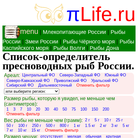
π
Life.ru
menu
|
Млекопитающие России
|
Рыбы
России
|
Змеи России
|
Рыбы Чёрного моря
|
Рыбы
Каспийского моря
|
Рыбы Волги
|
Рыбы Дона
Список-определитель
пресноводных рыб России.
Ареал:
Центральный ФО
Северо-Западный ФО
Южный ФО
Северо-Кавказский ФО
Приволжский ФО
Уральский ФО
Сибирский ФО
Дальневосточный
Отменить фильтр
Размер рыбы, которую я увидел, не меньше чем
(сантиметров):
1
3
7
10
20
30
40
50
75
100
150
200
Отменить фильтр
Вес рыбы не меньше чем (грамм):
2 г
5 г
10 г
25 г
50 г
100 г
250 г
500 г
800 г
1 кг
1.5 кг
2 кг
3 кг
5 кг
7 кг
10 кг
15 кг
Отменить фильтр
Размер чешуи:
отсутствует
мелкая
обычная
крупная