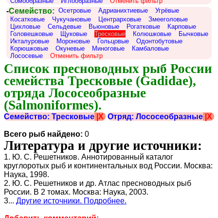
Сомообразные
Иглообразные
Отменить фильтр
-
Семейство:
Осетровые
Адрианихтиевые
Угрёвые
Косатковые
Чукучановые
Центрарховые
Змееголовые
Цихловые
Сельдевые
Вьюновые
Рогатковые
Карповые
Головешковые
Щуковые
Тресковые
Колюшковые
Бычковые
Икталуровые
Мороновые
Гольцовые
Одонтобутовые
Корюшковые
Окуневые
Миноговые
Камбаловые
Лососевые
Отменить фильтр
Список пресноводных рыб России 
семейства Тресковые (Gadidae), 
отряда Лососеобразные 
(Salmoniformes).
Семейство: Тресковые
|X
Отряд: Лососеобразные
|X
Всего рыб найдено:
0
Литература и другие источники:
1. Ю. С. Решетников. Аннотированный каталог
круглоротых рыб и континентальных вод России. Москва:
Наука, 1998.
2. Ю. С. Решетников и др. Атлас пресноводных рыб
России. В 2 томах. Москва: Наука, 2003.
3...
Другие источники. Подробнее.