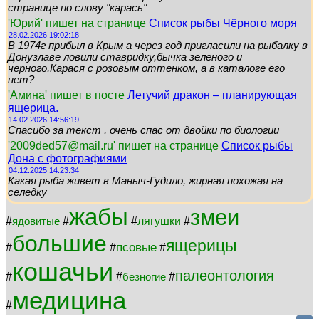
странице по слову "карась"
'Юрий' пишет на странице
Список рыбы Чёрного моря
28.02.2026 19:02:18
В 1974г прибыл в Крым а через год пригласили на рыбалку в
Донузлаве ловили ставридку,бычка зеленого и
черного,Карася с розовым оттенком, а в каталоге его
нет?
'Амина' пишет в посте
Летучий дракон – планирующая
ящерица.
14.02.2026 14:56:19
Спасибо за текст , очень спас от двойки по биологии
'2009ded57@mail.ru' пишет на странице
Список рыбы
Дона с фотографиями
04.12.2025 14:23:34
Какая рыба живет в Маныч-Гудило, жирная похожая на
селедку
жабы
змеи
#
#
#
лягушки
#
ядовитые
большие
ящерицы
псовые
#
#
#
кошачьи
палеонтология
#
#
#
безногие
медицина
#