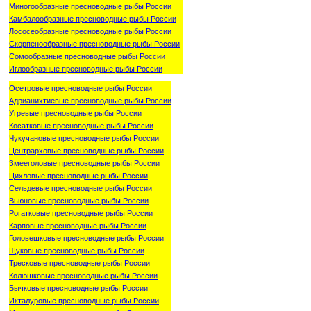
Миногообразные пресноводные рыбы России
Камбалообразные пресноводные рыбы России
Лососеобразные пресноводные рыбы России
Скорпенообразные пресноводные рыбы России
Сомообразные пресноводные рыбы России
Иглообразные пресноводные рыбы России
Осетровые пресноводные рыбы России
Адрианихтиевые пресноводные рыбы России
Угревые пресноводные рыбы России
Косатковые пресноводные рыбы России
Чукучановые пресноводные рыбы России
Центрарховые пресноводные рыбы России
Змееголовые пресноводные рыбы России
Цихловые пресноводные рыбы России
Сельдевые пресноводные рыбы России
Вьюновые пресноводные рыбы России
Рогатковые пресноводные рыбы России
Карповые пресноводные рыбы России
Головешковые пресноводные рыбы России
Щуковые пресноводные рыбы России
Тресковые пресноводные рыбы России
Колюшковые пресноводные рыбы России
Бычковые пресноводные рыбы России
Икталуровые пресноводные рыбы России