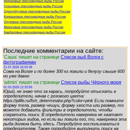
Мороновые пресноводные рыбы России
Гольцовые пресноводные рыбы России
Одонтобутовые пресноводные рыбы России
Корюшковые пресноводные рыбы России
Окуневые пресноводные рыбы России
Миноговые пресноводные рыбы России
Камбаловые пресноводные рыбы России
Последние комментарии на сайте:
'Саша' пишет на странице
Список рыб Волги с
фотографиями
21.07.2026 16:03:38
Сома на Волге и по более 300 кг ловили и белугу свыше 600
но уже давно
'admin' пишет на странице
Список рыбы Чёрного моря
01.03.2026 12:33:56
Юрий, не знаю что за карась, попробуйте отыскать в
определители, начав с розового цвета:
https://pilife.ru/fish_determinator.php?color=pink Если помните
форму тела, размер чешуи, форму хвоста или размер, то
можете добавить фильтры в определители, чтобы
сократить поиск. В определители наверняка не хватает
некоторых видов, но если вы ловили его, то, наверняка эта
рыба должна быть здесь. Попробуйте воспользоваться
определителем. Также попробуйте выполнить поиск на