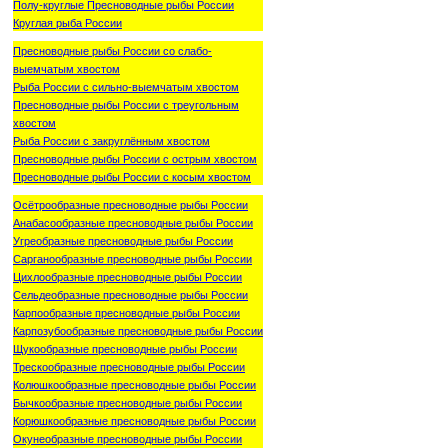
Полу-круглые Пресноводные рыбы России
Круглая рыба России
Пресноводные рыбы России со слабо-
выемчатым хвостом
Рыба России с сильно-выемчатым хвостом
Пресноводные рыбы России с треугольным
хвостом
Рыба России с закруглённым хвостом
Пресноводные рыбы России с острым хвостом
Пресноводные рыбы России с косым хвостом
Осётрообразные пресноводные рыбы России
Анабасообразные пресноводные рыбы России
Угреобразные пресноводные рыбы России
Сарганообразные пресноводные рыбы России
Цихлообразные пресноводные рыбы России
Сельдеобразные пресноводные рыбы России
Карпообразные пресноводные рыбы России
Карпозубообразные пресноводные рыбы России
Щукообразные пресноводные рыбы России
Трескообразные пресноводные рыбы России
Колюшкообразные пресноводные рыбы России
Бычкообразные пресноводные рыбы России
Корюшкообразные пресноводные рыбы России
Окунеобразные пресноводные рыбы России