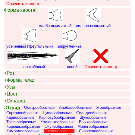
Отменить фильтр
Форма хвоста:
слабо-выямчатый
сильно-выямчатый
усеченный (треугольный)
закругленный
заострённый
косой
Отменить фильтр
+
Рот:
+
Форма тела:
+
Усы:
+
Цвет:
+
Окраска:
-
Отряд:
Осётрообразные
Анабасообразные
Угреобразные
Сарганообразные
Цихлообразные
Сельдеобразные
Карпообразные
Карпозубообразные
Щукообразные
Трескообразные
Колюшкообразные
Бычкообразные
Корюшкообразные
Окунеобразные
Миногообразные
Камбалообразные
Лососеобразные
Скорпенообразные