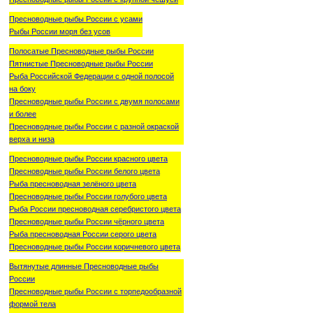
Пресноводные рыбы России с усами
Рыбы России моря без усов
Полосатые Пресноводные рыбы России
Пятнистые Пресноводные рыбы России
Рыба Российской Федерации с одной полосой
на боку
Пресноводные рыбы России с двумя полосами
и более
Пресноводные рыбы России с разной окраской
верха и низа
Пресноводные рыбы России красного цвета
Пресноводные рыбы России белого цвета
Рыба пресноводная зелёного цвета
Пресноводные рыбы России голубого цвета
Рыба России пресноводная серебристого цвета
Пресноводные рыбы России чёрного цвета
Рыба пресноводная России серого цвета
Пресноводные рыбы России коричневого цвета
Вытянутые длинные Пресноводные рыбы
России
Пресноводные рыбы России с торпедообразной
формой тела