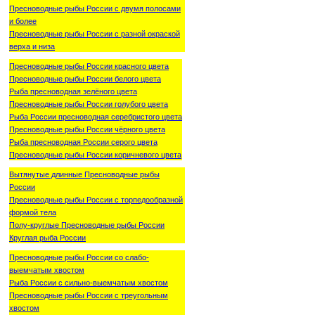
Пресноводные рыбы России с двумя полосами
и более
Пресноводные рыбы России с разной окраской
верха и низа
Пресноводные рыбы России красного цвета
Пресноводные рыбы России белого цвета
Рыба пресноводная зелёного цвета
Пресноводные рыбы России голубого цвета
Рыба России пресноводная серебристого цвета
Пресноводные рыбы России чёрного цвета
Рыба пресноводная России серого цвета
Пресноводные рыбы России коричневого цвета
Вытянутые длинные Пресноводные рыбы
России
Пресноводные рыбы России с торпедообразной
формой тела
Полу-круглые Пресноводные рыбы России
Круглая рыба России
Пресноводные рыбы России со слабо-
выемчатым хвостом
Рыба России с сильно-выемчатым хвостом
Пресноводные рыбы России с треугольным
хвостом