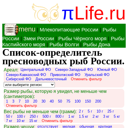
π
Life.ru
menu
|
Млекопитающие России
|
Рыбы
России
|
Змеи России
|
Рыбы Чёрного моря
|
Рыбы
Каспийского моря
|
Рыбы Волги
|
Рыбы Дона
Список-определитель
пресноводных рыб России.
Ареал:
Центральный ФО
Северо-Западный ФО
Южный ФО
Северо-Кавказский ФО
Приволжский ФО
Уральский ФО
Сибирский ФО
Дальневосточный
Отменить фильтр
Размер рыбы, которую я увидел, не меньше чем
(сантиметров):
1
3
7
10
20
30
40
50
75
100
150
200
Отменить фильтр
Вес рыбы не меньше чем (грамм):
2 г
5 г
10 г
25 г
50 г
100 г
250 г
500 г
800 г
1 кг
1.5 кг
2 кг
3 кг
5 кг
7 кг
10 кг
15 кг
Отменить фильтр
Размер чешуи:
отсутствует
мелкая
обычная
крупная