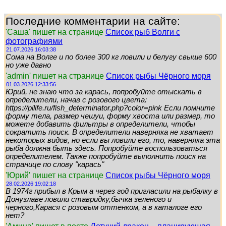
Последние комментарии на сайте:
'Саша' пишет на странице
Список рыб Волги с
фотографиями
21.07.2026 16:03:38
Сома на Волге и по более 300 кг ловили и белугу свыше 600
но уже давно
'admin' пишет на странице
Список рыбы Чёрного моря
01.03.2026 12:33:56
Юрий, не знаю что за карась, попробуйте отыскать в
определители, начав с розового цвета:
https://pilife.ru/fish_determinator.php?color=pink Если помните
форму тела, размер чешуи, форму хвоста или размер, то
можете добавить фильтры в определители, чтобы
сократить поиск. В определители наверняка не хватает
некоторых видов, но если вы ловили его, то, наверняка эта
рыба должна быть здесь. Попробуйте воспользоваться
определителем. Также попробуйте выполнить поиск на
странице по слову "карась"
'Юрий' пишет на странице
Список рыбы Чёрного моря
28.02.2026 19:02:18
В 1974г прибыл в Крым а через год пригласили на рыбалку в
Донузлаве ловили ставридку,бычка зеленого и
черного,Карася с розовым оттенком, а в каталоге его
нет?