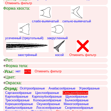
Отменить фильтр
Форма хвоста:
слабо-выямчатый
сильно-выямчатый
усеченный (треугольный)
закругленный
заострённый
косой
Отменить фильтр
+
Рот:
+
Форма тела:
-
Усы:
нет
есть
Отменить фильтр
+
Цвет:
+
Окраска:
-
Отряд:
Осётрообразные
Анабасообразные
Угреобразные
Сарганообразные
Цихлообразные
Сельдеобразные
Карпообразные
Карпозубообразные
Щукообразные
Трескообразные
Колюшкообразные
Бычкообразные
Корюшкообразные
Окунеобразные
Миногообразные
Камбалообразные
Лососеобразные
Скорпенообразные