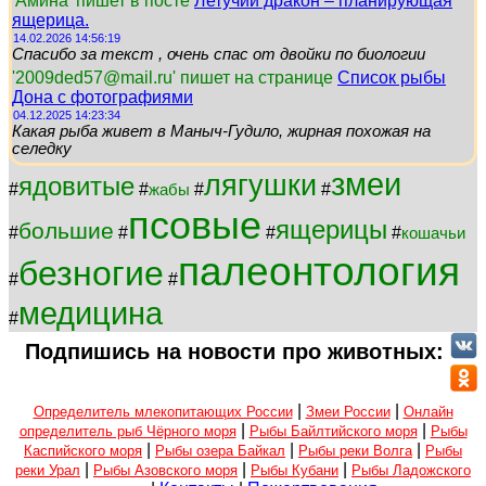
'Амина' пишет в посте
Летучий дракон – планирующая
ящерица.
14.02.2026 14:56:19
Спасибо за текст , очень спас от двойки по биологии
'2009ded57@mail.ru' пишет на странице
Список рыбы
Дона с фотографиями
04.12.2025 14:23:34
Какая рыба живет в Маныч-Гудило, жирная похожая на
селедку
змеи
лягушки
ядовитые
#
#
#
#
жабы
псовые
ящерицы
большие
#
#
#
#
кошачьи
палеонтология
безногие
#
#
медицина
#
Подпишись на новости про животных:
|
|
Определитель млекопитающих России
Змеи России
Онлайн
|
|
определитель рыб Чёрного моря
Рыбы Байлтийского моря
Рыбы
|
|
|
Каспийского моря
Рыбы озера Байкал
Рыбы реки Волга
Рыбы
|
|
|
реки Урал
Рыбы Азовского моря
Рыбы Кубани
Рыбы Ладожского