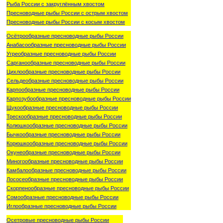
Рыба России с закруглённым хвостом
Пресноводные рыбы России с острым хвостом
Пресноводные рыбы России с косым хвостом
Осётрообразные пресноводные рыбы России
Анабасообразные пресноводные рыбы России
Угреобразные пресноводные рыбы России
Сарганообразные пресноводные рыбы России
Цихлообразные пресноводные рыбы России
Сельдеобразные пресноводные рыбы России
Карпообразные пресноводные рыбы России
Карпозубообразные пресноводные рыбы России
Щукообразные пресноводные рыбы России
Трескообразные пресноводные рыбы России
Колюшкообразные пресноводные рыбы России
Бычкообразные пресноводные рыбы России
Корюшкообразные пресноводные рыбы России
Окунеобразные пресноводные рыбы России
Миногообразные пресноводные рыбы России
Камбалообразные пресноводные рыбы России
Лососеобразные пресноводные рыбы России
Скорпенообразные пресноводные рыбы России
Сомообразные пресноводные рыбы России
Иглообразные пресноводные рыбы России
Осетровые пресноводные рыбы России