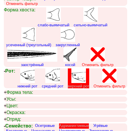
Отменить фильтр
Форма хвоста:
слабо-выямчатый
сильно-выямчатый
усеченный (треугольный)
закругленный
заострённый
косой
Отменить фильтр
-
Рот:
нижний рот
средний рот
верхний рот
Отменить фильтр
+
Форма тела:
+
Усы:
+
Цвет:
+
Окраска:
+
Отряд:
-
Семейство:
Осетровые
Адрианихтиевые
Угрёвые
Косатковые
Чукучановые
Центрарховые
Змееголовые