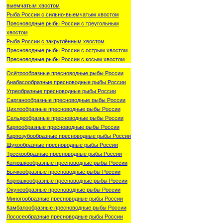
выемчатым хвостом
Рыба России с сильно-выемчатым хвостом
Пресноводные рыбы России с треугольным
хвостом
Рыба России с закруглённым хвостом
Пресноводные рыбы России с острым хвостом
Пресноводные рыбы России с косым хвостом
Осётрообразные пресноводные рыбы России
Анабасообразные пресноводные рыбы России
Угреобразные пресноводные рыбы России
Сарганообразные пресноводные рыбы России
Цихлообразные пресноводные рыбы России
Сельдеобразные пресноводные рыбы России
Карпообразные пресноводные рыбы России
Карпозубообразные пресноводные рыбы России
Щукообразные пресноводные рыбы России
Трескообразные пресноводные рыбы России
Колюшкообразные пресноводные рыбы России
Бычкообразные пресноводные рыбы России
Корюшкообразные пресноводные рыбы России
Окунеобразные пресноводные рыбы России
Миногообразные пресноводные рыбы России
Камбалообразные пресноводные рыбы России
Лососеобразные пресноводные рыбы России