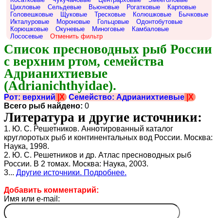
Цихловые
Сельдевые
Вьюновые
Рогатковые
Карповые
Головешковые
Щуковые
Тресковые
Колюшковые
Бычковые
Икталуровые
Мороновые
Гольцовые
Одонтобутовые
Корюшковые
Окуневые
Миноговые
Камбаловые
Лососевые
Отменить фильтр
Список пресноводных рыб России 
с верхним ртом, семейства 
Адрианихтиевые 
(Adrianichthyidae).
Рот: верхний
|X
Семейство: Адрианихтиевые
|X
Всего рыб найдено:
0
Литература и другие источники:
1. Ю. С. Решетников. Аннотированный каталог
круглоротых рыб и континентальных вод России. Москва:
Наука, 1998.
2. Ю. С. Решетников и др. Атлас пресноводных рыб
России. В 2 томах. Москва: Наука, 2003.
3...
Другие источники. Подробнее.
Добавить комментарий:
Имя или e-mail: