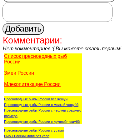
Комментарии:
Нет комментариев :( Вы можете стать первым!
Список пресноводных рыб
России
Змеи России
Млекопитающие России
Пресноводные рыбы России без чешуи
Пресноводные рыбы России с мелкой чешуёй
Пресноводные рыбы России с чешуёй среднего
размера
Пресноводные рыбы России с крупной чешуёй
Пресноводные рыбы России с усами
Рыбы России моря без усов