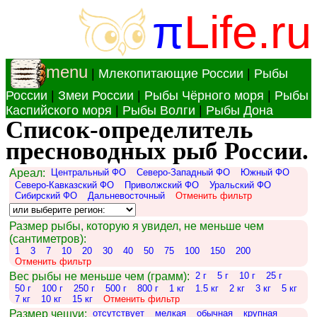
π
Life.ru
menu
|
Млекопитающие России
|
Рыбы
России
|
Змеи России
|
Рыбы Чёрного моря
|
Рыбы
Каспийского моря
|
Рыбы Волги
|
Рыбы Дона
Список-определитель
пресноводных рыб России.
Ареал:
Центральный ФО
Северо-Западный ФО
Южный ФО
Северо-Кавказский ФО
Приволжский ФО
Уральский ФО
Сибирский ФО
Дальневосточный
Отменить фильтр
Размер рыбы, которую я увидел, не меньше чем
(сантиметров):
1
3
7
10
20
30
40
50
75
100
150
200
Отменить фильтр
Вес рыбы не меньше чем (грамм):
2 г
5 г
10 г
25 г
50 г
100 г
250 г
500 г
800 г
1 кг
1.5 кг
2 кг
3 кг
5 кг
7 кг
10 кг
15 кг
Отменить фильтр
Размер чешуи:
отсутствует
мелкая
обычная
крупная