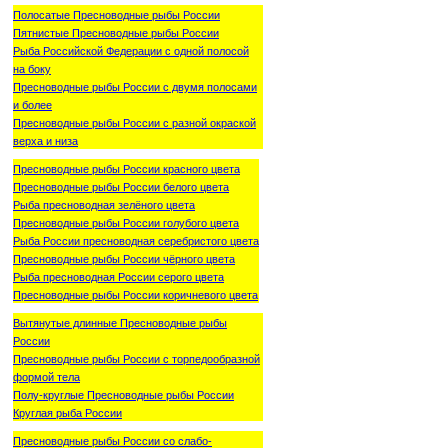
Полосатые Пресноводные рыбы России
Пятнистые Пресноводные рыбы России
Рыба Российской Федерации с одной полосой
на боку
Пресноводные рыбы России с двумя полосами
и более
Пресноводные рыбы России с разной окраской
верха и низа
Пресноводные рыбы России красного цвета
Пресноводные рыбы России белого цвета
Рыба пресноводная зелёного цвета
Пресноводные рыбы России голубого цвета
Рыба России пресноводная серебристого цвета
Пресноводные рыбы России чёрного цвета
Рыба пресноводная России серого цвета
Пресноводные рыбы России коричневого цвета
Вытянутые длинные Пресноводные рыбы
России
Пресноводные рыбы России с торпедообразной
формой тела
Полу-круглые Пресноводные рыбы России
Круглая рыба России
Пресноводные рыбы России со слабо-