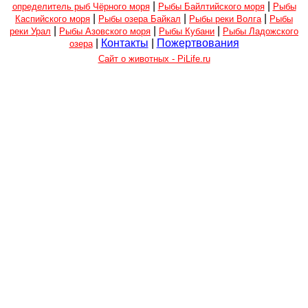
|
|
определитель рыб Чёрного моря
Рыбы Байлтийского моря
Рыбы
|
|
|
Каспийского моря
Рыбы озера Байкал
Рыбы реки Волга
Рыбы
|
|
|
реки Урал
Рыбы Азовского моря
Рыбы Кубани
Рыбы Ладожского
|
Контакты
|
Пожертвования
озера
Сайт о животных - PiLife.ru