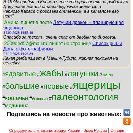
В 1974г прибыл в Крым а через год пригласили на рыбалку в
Донузлаве ловили ставридку,бычка зеленого и
черного,Карася с розовым оттенком, а в каталоге его
нет?
'Амина' пишет в посте
Летучий дракон – планирующая
ящерица.
14.02.2026 14:56:19
Спасибо за текст , очень спас от двойки по биологии
'2009ded57@mail.ru' пишет на странице
Список рыбы
Дона с фотографиями
04.12.2025 14:23:34
Какая рыба живет в Маныч-Гудило, жирная похожая на
селедку
жабы
лягушки
ядовитые
#
#
#
#
змеи
ящерицы
большие
псовые
#
#
#
палеонтология
кошачьи
#
#
#
безногие
медицина
#
Подпишись на новости про животных:
|
|
Определитель млекопитающих России
Змеи России
Онлайн