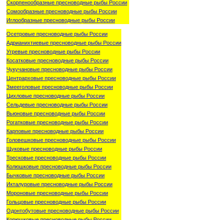
Скорпенообразные пресноводные рыбы России
Сомообразные пресноводные рыбы России
Иглообразные пресноводные рыбы России
Осетровые пресноводные рыбы России
Адрианихтиевые пресноводные рыбы России
Угревые пресноводные рыбы России
Косатковые пресноводные рыбы России
Чукучановые пресноводные рыбы России
Центрарховые пресноводные рыбы России
Змееголовые пресноводные рыбы России
Цихловые пресноводные рыбы России
Сельдевые пресноводные рыбы России
Вьюновые пресноводные рыбы России
Рогатковые пресноводные рыбы России
Карповые пресноводные рыбы России
Головешковые пресноводные рыбы России
Щуковые пресноводные рыбы России
Тресковые пресноводные рыбы России
Колюшковые пресноводные рыбы России
Бычковые пресноводные рыбы России
Икталуровые пресноводные рыбы России
Мороновые пресноводные рыбы России
Гольцовые пресноводные рыбы России
Одонтобутовые пресноводные рыбы России
Корюшковые пресноводные рыбы России