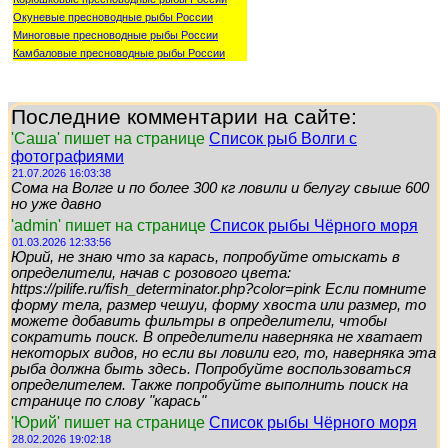
Окуневые пресноводные рыбы России
Миноговые пресноводные рыбы России
Камбаловые пресноводные рыбы России
Последние комментарии на сайте:
'Саша' пишет на странице
Список рыб Волги с
фотографиями
21.07.2026 16:03:38
Сома на Волге и по более 300 кг ловили и белугу свыше 600
но уже давно
'admin' пишет на странице
Список рыбы Чёрного моря
01.03.2026 12:33:56
Юрий, не знаю что за карась, попробуйте отыскать в
определители, начав с розового цвета:
https://pilife.ru/fish_determinator.php?color=pink Если помните
форму тела, размер чешуи, форму хвоста или размер, то
можете добавить фильтры в определители, чтобы
сократить поиск. В определители наверняка не хватает
некоторых видов, но если вы ловили его, то, наверняка эта
рыба должна быть здесь. Попробуйте воспользоваться
определителем. Также попробуйте выполнить поиск на
странице по слову "карась"
'Юрий' пишет на странице
Список рыбы Чёрного моря
28.02.2026 19:02:18