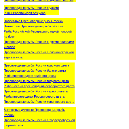
Пресноводные рыбы России с усами
Рыбы России моря без усов
Полосатые Пресноводные рыбы России
Пятнистые Пресноводные рыбы России
Рыба Российской Федерации с одной полосой
на боку
Пресноводные рыбы России с двумя полосами
и более
Пресноводные рыбы России с разной окраской
верха и низа
Пресноводные рыбы России красного цвета
Пресноводные рыбы России белого цвета
Рыба пресноводная зелёного цвета
Пресноводные рыбы России голубого цвета
Рыба России пресноводная серебристого цвета
Пресноводные рыбы России чёрного цвета
Рыба пресноводная России серого цвета
Пресноводные рыбы России коричневого цвета
Вытянутые длинные Пресноводные рыбы
России
Пресноводные рыбы России с торпедообразной
формой тела