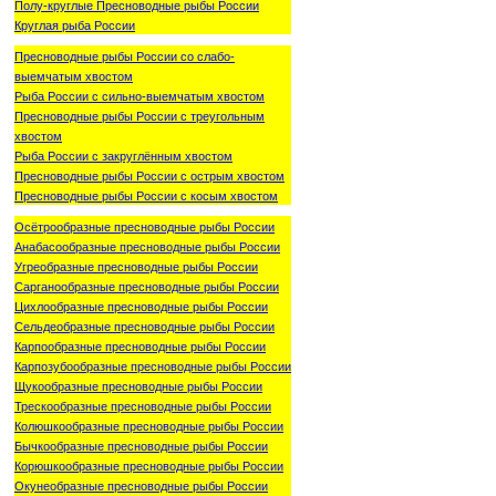
Полу-круглые Пресноводные рыбы России
Круглая рыба России
Пресноводные рыбы России со слабо-
выемчатым хвостом
Рыба России с сильно-выемчатым хвостом
Пресноводные рыбы России с треугольным
хвостом
Рыба России с закруглённым хвостом
Пресноводные рыбы России с острым хвостом
Пресноводные рыбы России с косым хвостом
Осётрообразные пресноводные рыбы России
Анабасообразные пресноводные рыбы России
Угреобразные пресноводные рыбы России
Сарганообразные пресноводные рыбы России
Цихлообразные пресноводные рыбы России
Сельдеобразные пресноводные рыбы России
Карпообразные пресноводные рыбы России
Карпозубообразные пресноводные рыбы России
Щукообразные пресноводные рыбы России
Трескообразные пресноводные рыбы России
Колюшкообразные пресноводные рыбы России
Бычкообразные пресноводные рыбы России
Корюшкообразные пресноводные рыбы России
Окунеобразные пресноводные рыбы России