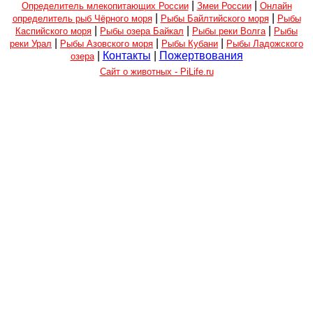
|
|
Определитель млекопитающих России
Змеи России
Онлайн
|
|
определитель рыб Чёрного моря
Рыбы Байлтийского моря
Рыбы
|
|
|
Каспийского моря
Рыбы озера Байкал
Рыбы реки Волга
Рыбы
|
|
|
реки Урал
Рыбы Азовского моря
Рыбы Кубани
Рыбы Ладожского
|
Контакты
|
Пожертвования
озера
Сайт о животных - PiLife.ru