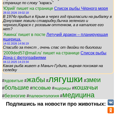
странице по слову "карась"
'Юрий' пишет на странице
Список рыбы Чёрного моря
28.02.2026 19:02:18
В 1974г прибыл в Крым а через год пригласили на рыбалку в
Донузлаве ловили ставридку,бычка зеленого и
черного,Карася с розовым оттенком, а в каталоге его
нет?
'Амина' пишет в посте
Летучий дракон – планирующая
ящерица.
14.02.2026 14:56:19
Спасибо за текст , очень спас от двойки по биологии
'2009ded57@mail.ru' пишет на странице
Список рыбы
Дона с фотографиями
04.12.2025 14:23:34
Какая рыба живет в Маныч-Гудило, жирная похожая на
селедку
лягушки
жабы
змеи
#
ядовитые
#
#
#
большие
кошачьи
псовые
#
#
#
#
ящерицы
медицина
безногие
палеонтология
#
#
#
Подпишись на новости про животных: