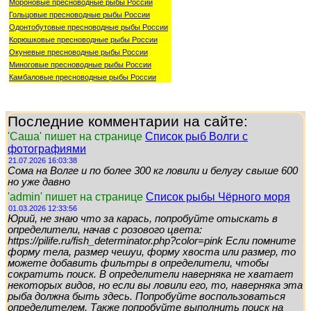
Мороновые пресноводные рыбы России
Гольцовые пресноводные рыбы России
Одонтобутовые пресноводные рыбы России
Корюшковые пресноводные рыбы России
Окуневые пресноводные рыбы России
Миноговые пресноводные рыбы России
Камбаловые пресноводные рыбы России
Последние комментарии на сайте:
'Саша' пишет на странице
Список рыб Волги с
фотографиями
21.07.2026 16:03:38
Сома на Волге и по более 300 кг ловили и белугу свыше 600
но уже давно
'admin' пишет на странице
Список рыбы Чёрного моря
01.03.2026 12:33:56
Юрий, не знаю что за карась, попробуйте отыскать в
определители, начав с розового цвета:
https://pilife.ru/fish_determinator.php?color=pink Если помните
форму тела, размер чешуи, форму хвоста или размер, то
можете добавить фильтры в определители, чтобы
сократить поиск. В определители наверняка не хватает
некоторых видов, но если вы ловили его, то, наверняка эта
рыба должна быть здесь. Попробуйте воспользоваться
определителем. Также попробуйте выполнить поиск на