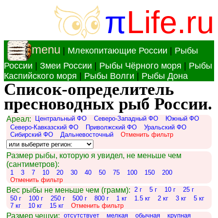
π
Life.ru
menu
|
Млекопитающие России
|
Рыбы
России
|
Змеи России
|
Рыбы Чёрного моря
|
Рыбы
Каспийского моря
|
Рыбы Волги
|
Рыбы Дона
Список-определитель
пресноводных рыб России.
Ареал:
Центральный ФО
Северо-Западный ФО
Южный ФО
Северо-Кавказский ФО
Приволжский ФО
Уральский ФО
Сибирский ФО
Дальневосточный
Отменить фильтр
Размер рыбы, которую я увидел, не меньше чем
(сантиметров):
1
3
7
10
20
30
40
50
75
100
150
200
Отменить фильтр
Вес рыбы не меньше чем (грамм):
2 г
5 г
10 г
25 г
50 г
100 г
250 г
500 г
800 г
1 кг
1.5 кг
2 кг
3 кг
5 кг
7 кг
10 кг
15 кг
Отменить фильтр
Размер чешуи:
отсутствует
мелкая
обычная
крупная