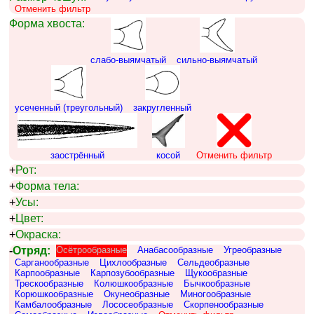
Отменить фильтр
Форма хвоста:
слабо-выямчатый
сильно-выямчатый
усеченный (треугольный)
закругленный
заострённый
косой
Отменить фильтр
+
Рот:
+
Форма тела:
+
Усы:
+
Цвет:
+
Окраска:
-
Отряд:
Осётрообразные
Анабасообразные
Угреобразные
Сарганообразные
Цихлообразные
Сельдеобразные
Карпообразные
Карпозубообразные
Щукообразные
Трескообразные
Колюшкообразные
Бычкообразные
Корюшкообразные
Окунеобразные
Миногообразные
Камбалообразные
Лососеобразные
Скорпенообразные