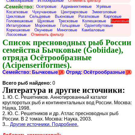
Сомообразные
Иглообразные
Отменить фильтр
-
Семейство:
Осетровые
Адрианихтиевые
Угрёвые
Косатковые
Чукучановые
Центрарховые
Змееголовые
Цихловые
Сельдевые
Вьюновые
Рогатковые
Карповые
Головешковые
Щуковые
Тресковые
Колюшковые
Бычковые
Икталуровые
Мороновые
Гольцовые
Одонтобутовые
Корюшковые
Окуневые
Миноговые
Камбаловые
Лососевые
Отменить фильтр
Список пресноводных рыб России 
семейства Бычковые (Gobiidae), 
отряда Осётрообразные 
(Acipenseriformes).
Семейство: Бычковые
|X
Отряд: Осётрообразные
|X
Всего рыб найдено:
0
Литература и другие источники:
1. Ю. С. Решетников. Аннотированный каталог
круглоротых рыб и континентальных вод России. Москва:
Наука, 1998.
2. Ю. С. Решетников и др. Атлас пресноводных рыб
России. В 2 томах. Москва: Наука, 2003.
3...
Другие источники. Подробнее.