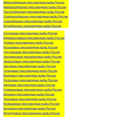
Миногообразные пресноводные рыбы России
Камбалообразные пресноводные рыбы России
Лососеобразные пресноводные рыбы России
Скорпенообразные пресноводные рыбы России
Сомообразные пресноводные рыбы России
Иглообразные пресноводные рыбы России
Осетровые пресноводные рыбы России
Адрианихтиевые пресноводные рыбы России
Угревые пресноводные рыбы России
Косатковые пресноводные рыбы России
Чукучановые пресноводные рыбы России
Центрарховые пресноводные рыбы России
Змееголовые пресноводные рыбы России
Цихловые пресноводные рыбы России
Сельдевые пресноводные рыбы России
Вьюновые пресноводные рыбы России
Рогатковые пресноводные рыбы России
Карповые пресноводные рыбы России
Головешковые пресноводные рыбы России
Щуковые пресноводные рыбы России
Тресковые пресноводные рыбы России
Колюшковые пресноводные рыбы России
Бычковые пресноводные рыбы России
Икталуровые пресноводные рыбы России