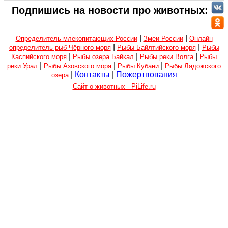
Подпишись на новости про животных:
|
|
Определитель млекопитающих России
Змеи России
Онлайн
|
|
определитель рыб Чёрного моря
Рыбы Байлтийского моря
Рыбы
|
|
|
Каспийского моря
Рыбы озера Байкал
Рыбы реки Волга
Рыбы
|
|
|
реки Урал
Рыбы Азовского моря
Рыбы Кубани
Рыбы Ладожского
|
Контакты
|
Пожертвования
озера
Сайт о животных - PiLife.ru