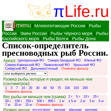
π
Life.ru
menu
|
Млекопитающие России
|
Рыбы
России
|
Змеи России
|
Рыбы Чёрного моря
|
Рыбы
Каспийского моря
|
Рыбы Волги
|
Рыбы Дона
Список-определитель
пресноводных рыб России.
Ареал:
Центральный ФО
Северо-Западный ФО
Южный ФО
Северо-Кавказский ФО
Приволжский ФО
Уральский ФО
Сибирский ФО
Дальневосточный
Отменить фильтр
Размер рыбы, которую я увидел, не меньше чем
(сантиметров):
1
3
7
10
20
30
40
50
75
100
150
200
Отменить фильтр
Вес рыбы не меньше чем (грамм):
2 г
5 г
10 г
25 г
50 г
100 г
250 г
500 г
800 г
1 кг
1.5 кг
2 кг
3 кг
5 кг
7 кг
10 кг
15 кг
Отменить фильтр
Размер чешуи:
отсутствует
мелкая
обычная
крупная