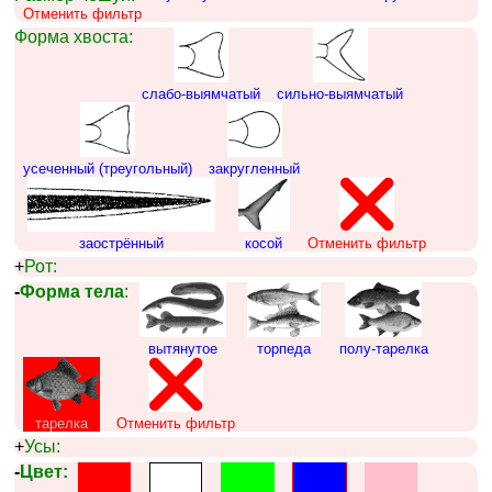
Отменить фильтр
Форма хвоста:
слабо-выямчатый
сильно-выямчатый
усеченный (треугольный)
закругленный
заострённый
косой
Отменить фильтр
+
Рот:
-
Форма тела
:
вытянутое
торпеда
полу-тарелка
тарелка
Отменить фильтр
+
Усы:
-
Цвет: