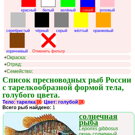
красный
белый
зелёный
синий
розовый
серебристый
чёрный
серый
жёлтый
оранжевый
коричневый
Отменить фильтр
+
Окраска:
+
Отряд:
+
Семейство:
Список пресноводных рыб России 
с тарелкообразной формой тела, 
голубого цвета.
Тело: тарелка
|X
Цвет: голубой
|X
Всего рыб найдено:
1
солнечная
рыба
Lepomis gibbosus
окунь солнечный,