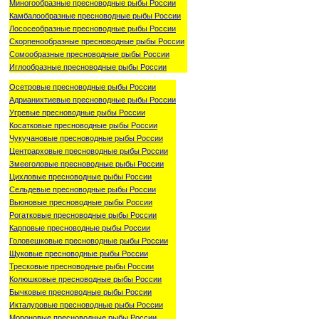
Миногообразные пресноводные рыбы России
Камбалообразные пресноводные рыбы России
Лососеобразные пресноводные рыбы России
Скорпенообразные пресноводные рыбы России
Сомообразные пресноводные рыбы России
Иглообразные пресноводные рыбы России
Осетровые пресноводные рыбы России
Адрианихтиевые пресноводные рыбы России
Угревые пресноводные рыбы России
Косатковые пресноводные рыбы России
Чукучановые пресноводные рыбы России
Центрарховые пресноводные рыбы России
Змееголовые пресноводные рыбы России
Цихловые пресноводные рыбы России
Сельдевые пресноводные рыбы России
Вьюновые пресноводные рыбы России
Рогатковые пресноводные рыбы России
Карповые пресноводные рыбы России
Головешковые пресноводные рыбы России
Щуковые пресноводные рыбы России
Тресковые пресноводные рыбы России
Колюшковые пресноводные рыбы России
Бычковые пресноводные рыбы России
Икталуровые пресноводные рыбы России
Мороновые пресноводные рыбы России