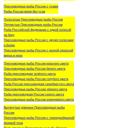
Пресноводные рыбы России с усами
Рыбы России моря без усов
Полосатые Пресноводные рыбы России
Пятнистые Пресноводные рыбы России
Рыба Российской Федерации с одной полосой
на боку
Пресноводные рыбы России с двумя полосами
и более
Пресноводные рыбы России с разной окраской
верха и низа
Пресноводные рыбы России красного цвета
Пресноводные рыбы России белого цвета
Рыба пресноводная зелёного цвета
Пресноводные рыбы России голубого цвета
Рыба России пресноводная серебристого цвета
Пресноводные рыбы России чёрного цвета
Рыба пресноводная России серого цвета
Пресноводные рыбы России коричневого цвета
Вытянутые длинные Пресноводные рыбы
России
Пресноводные рыбы России с торпедообразной
формой тела