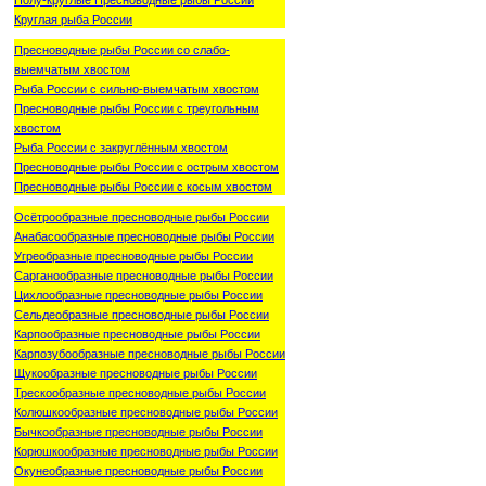
Полу-круглые Пресноводные рыбы России
Круглая рыба России
Пресноводные рыбы России со слабо-
выемчатым хвостом
Рыба России с сильно-выемчатым хвостом
Пресноводные рыбы России с треугольным
хвостом
Рыба России с закруглённым хвостом
Пресноводные рыбы России с острым хвостом
Пресноводные рыбы России с косым хвостом
Осётрообразные пресноводные рыбы России
Анабасообразные пресноводные рыбы России
Угреобразные пресноводные рыбы России
Сарганообразные пресноводные рыбы России
Цихлообразные пресноводные рыбы России
Сельдеобразные пресноводные рыбы России
Карпообразные пресноводные рыбы России
Карпозубообразные пресноводные рыбы России
Щукообразные пресноводные рыбы России
Трескообразные пресноводные рыбы России
Колюшкообразные пресноводные рыбы России
Бычкообразные пресноводные рыбы России
Корюшкообразные пресноводные рыбы России
Окунеобразные пресноводные рыбы России