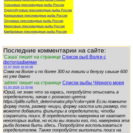
Гольцовые пресноводные рыбы России
Одонтобутовые пресноводные рыбы России
Корюшковые пресноводные рыбы России
Окуневые пресноводные рыбы России
Миноговые пресноводные рыбы России
Камбаловые пресноводные рыбы России
Последние комментарии на сайте:
'Саша' пишет на странице
Список рыб Волги с
фотографиями
21.07.2026 16:03:38
Сома на Волге и по более 300 кг ловили и белугу свыше 600
но уже давно
'admin' пишет на странице
Список рыбы Чёрного моря
01.03.2026 12:33:56
Юрий, не знаю что за карась, попробуйте отыскать в
определители, начав с розового цвета:
https://pilife.ru/fish_determinator.php?color=pink Если помните
форму тела, размер чешуи, форму хвоста или размер, то
можете добавить фильтры в определители, чтобы
сократить поиск. В определители наверняка не хватает
некоторых видов, но если вы ловили его, то, наверняка эта
рыба должна быть здесь. Попробуйте воспользоваться
определителем. Также попробуйте выполнить поиск на