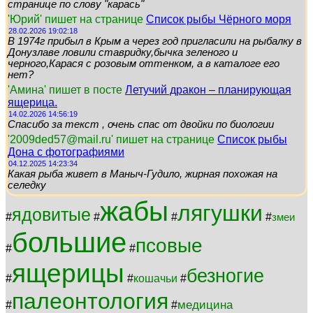
странице по слову "карась"
'Юрий' пишет на странице
Список рыбы Чёрного моря
28.02.2026 19:02:18
В 1974г прибыл в Крым а через год пригласили на рыбалку в
Донузлаве ловили ставридку,бычка зеленого и
черного,Карася с розовым оттенком, а в каталоге его
нет?
'Амина' пишет в посте
Летучий дракон – планирующая
ящерица.
14.02.2026 14:56:19
Спасибо за текст , очень спас от двойки по биологии
'2009ded57@mail.ru' пишет на странице
Список рыбы
Дона с фотографиями
04.12.2025 14:23:34
Какая рыба живет в Маныч-Гудило, жирная похожая на
селедку
жабы
лягушки
ядовитые
#
#
#
#
змеи
большие
псовые
#
#
ящерицы
безногие
#
#
кошачьи
#
палеонтология
медицина
#
#