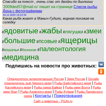
Спасибо за текст , очень спас от двойки по биологии
'2009ded57@mail.ru' пишет на странице
Список рыбы
Дона с фотографиями
04.12.2025 14:23:34
Какая рыба живет в Маныч-Гудило, жирная похожая на
селедку
жабы
ядовитые
змеи
лягушки
#
#
#
#
ящерицы
большие
псовые
#
#
#
палеонтология
#
кошачьи
#
#
безногие
медицина
#
Подпишись на новости про животных:
|
|
Определитель млекопитающих России
Змеи России
Онлайн
|
|
определитель рыб Чёрного моря
Рыбы Байлтийского моря
Рыбы
|
|
|
Каспийского моря
Рыбы озера Байкал
Рыбы реки Волга
Рыбы
|
|
|
реки Урал
Рыбы Азовского моря
Рыбы Кубани
Рыбы Ладожского
|
Контакты
|
Пожертвования
озера
Сайт о животных - PiLife.ru