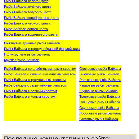
Рыбы Байкала белого цвета
Рыба Байкала зелёного цвета
Рыбы Байкала голубого цвета
Рыба Байкала серебристого цвета
Рыбы Байкала чёрного цвета
Рыба Байкала серого цвета
Рыбы Байкала коричневого цвета
Вытянутые длинные рыбы Байкала
Рыбы Байкала с торпедообразной формой тела
Полу-круглые рыбы Байкала
Круглая рыба Байкала
Рыбы Байкала со слабо-выемчатым хвостом
Осетровые рыбы Байкала
Рыба Байкала с сильно-выемчатым хвостом
Вьюновые рыбы Байкала
Рыбы Байкала с треугольным хвостом
Рогатковые рыбы Байкала
Рыба Байкала с закруглённым хвостом
Карповые рыбы Байкала
Рыбы Байкала с острым хвостом
Щуковые рыбы Байкала
Рыбы Байкала с косым хвостом
Тресковые рыбы Байкала
Гольцовые рыбы Байкала
Окуневые рыбы Байкала
Лососевые рыбы Байкала
Сомовые рыбы Байкала
Последние комментарии на сайте: