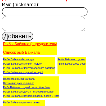
Имя (nickname):
Рыбы Байкала (определитель)
Список рыб Байкала
Рыбы Байкала без чешуи
Рыбы Байкала с усами
Рыбы Байкала с мелкой чешуёй
Рыба Байкала без усов
Рыбы Байкала с чешуёй среднего размера
Рыбы Байкала с крупной чешуёй
Полосатые рыбы Байкала
Пятнистые рыбы Байкала
Рыба Байкала с одной полосой на боку
Рыбы Байкала с двумя полосами и более
Рыбы Байкала с разной окраской верха и низа
Рыбы Байкала красного цвета