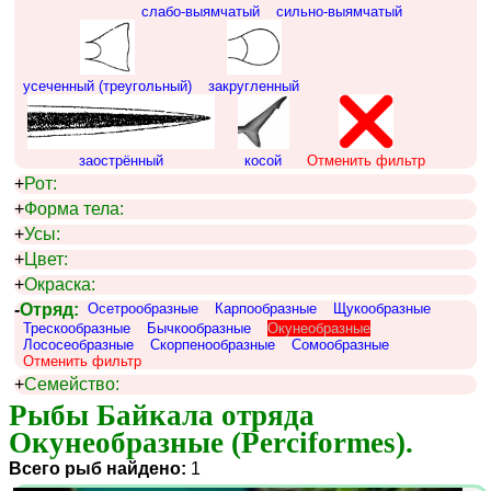
слабо-выямчатый
сильно-выямчатый
усеченный (треугольный)
закругленный
заострённый
косой
Отменить фильтр
+
Рот:
+
Форма тела:
+
Усы:
+
Цвет:
+
Окраска:
-
Отряд:
Осетрообразные
Карпообразные
Щукообразные
Трескообразные
Бычкообразные
Окунеобразные
Лососеобразные
Скорпенообразные
Сомообразные
Отменить фильтр
+
Семейство:
Рыбы Байкала отряда 
Окунеобразные (Perciformes).
Всего рыб найдено:
1