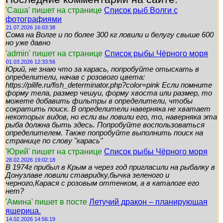
'Саша' пишет на странице
Список рыб Волги с
фотографиями
21.07.2026 16:03:38
Сома на Волге и по более 300 кг ловили и белугу свыше 600
но уже давно
'admin' пишет на странице
Список рыбы Чёрного моря
01.03.2026 12:33:56
Юрий, не знаю что за карась, попробуйте отыскать в
определители, начав с розового цвета:
https://pilife.ru/fish_determinator.php?color=pink Если помните
форму тела, размер чешуи, форму хвоста или размер, то
можете добавить фильтры в определители, чтобы
сократить поиск. В определители наверняка не хватает
некоторых видов, но если вы ловили его, то, наверняка эта
рыба должна быть здесь. Попробуйте воспользоваться
определителем. Также попробуйте выполнить поиск на
странице по слову "карась"
'Юрий' пишет на странице
Список рыбы Чёрного моря
28.02.2026 19:02:18
В 1974г прибыл в Крым а через год пригласили на рыбалку в
Донузлаве ловили ставридку,бычка зеленого и
черного,Карася с розовым оттенком, а в каталоге его
нет?
'Амина' пишет в посте
Летучий дракон – планирующая
ящерица.
14.02.2026 14:56:19