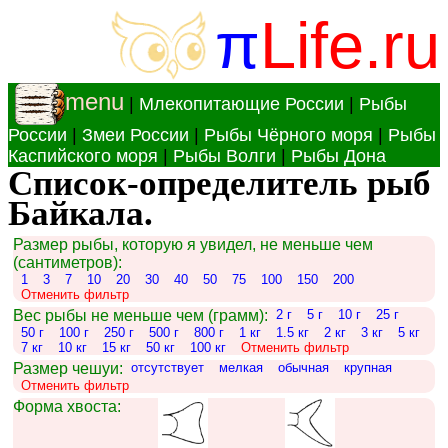
π
Life.ru
menu
|
Млекопитающие России
|
Рыбы
России
|
Змеи России
|
Рыбы Чёрного моря
|
Рыбы
Каспийского моря
|
Рыбы Волги
|
Рыбы Дона
Список-определитель рыб
Байкала.
Размер рыбы, которую я увидел, не меньше чем
(сантиметров):
1
3
7
10
20
30
40
50
75
100
150
200
Отменить фильтр
Вес рыбы не меньше чем (грамм):
2 г
5 г
10 г
25 г
50 г
100 г
250 г
500 г
800 г
1 кг
1.5 кг
2 кг
3 кг
5 кг
7 кг
10 кг
15 кг
50 кг
100 кг
Отменить фильтр
Размер чешуи:
отсутствует
мелкая
обычная
крупная
Отменить фильтр
Форма хвоста: