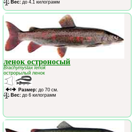
Вес:
до 4.1 килограмм
ленок остроносый
Brachymystax lenok
острорылый ленок
Размер:
до 70 см.
Вес:
до 6 килограмм