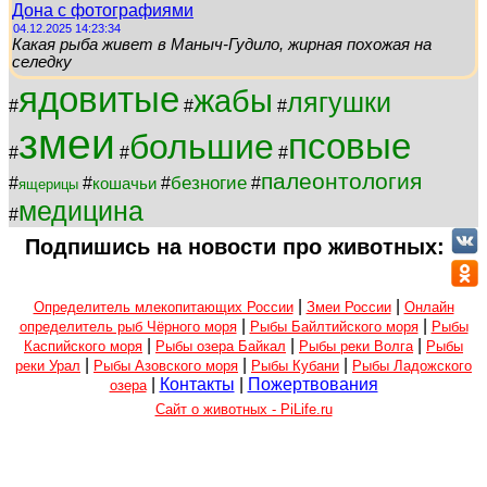
Дона с фотографиями
04.12.2025 14:23:34
Какая рыба живет в Маныч-Гудило, жирная похожая на
селедку
ядовитые
жабы
лягушки
#
#
#
змеи
псовые
большие
#
#
#
палеонтология
безногие
#
#
#
#
кошачьи
ящерицы
медицина
#
Подпишись на новости про животных:
|
|
Определитель млекопитающих России
Змеи России
Онлайн
|
|
определитель рыб Чёрного моря
Рыбы Байлтийского моря
Рыбы
|
|
|
Каспийского моря
Рыбы озера Байкал
Рыбы реки Волга
Рыбы
|
|
|
реки Урал
Рыбы Азовского моря
Рыбы Кубани
Рыбы Ладожского
|
Контакты
|
Пожертвования
озера
Сайт о животных - PiLife.ru