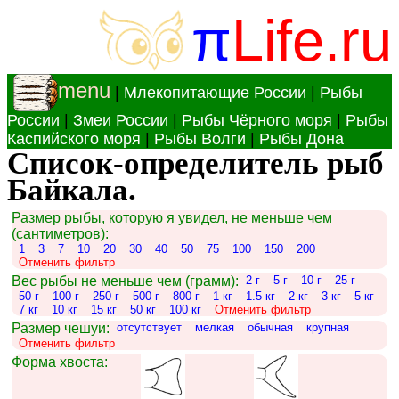
π
Life.ru
menu
|
Млекопитающие России
|
Рыбы
России
|
Змеи России
|
Рыбы Чёрного моря
|
Рыбы
Каспийского моря
|
Рыбы Волги
|
Рыбы Дона
Список-определитель рыб
Байкала.
Размер рыбы, которую я увидел, не меньше чем
(сантиметров):
1
3
7
10
20
30
40
50
75
100
150
200
Отменить фильтр
Вес рыбы не меньше чем (грамм):
2 г
5 г
10 г
25 г
50 г
100 г
250 г
500 г
800 г
1 кг
1.5 кг
2 кг
3 кг
5 кг
7 кг
10 кг
15 кг
50 кг
100 кг
Отменить фильтр
Размер чешуи:
отсутствует
мелкая
обычная
крупная
Отменить фильтр
Форма хвоста: