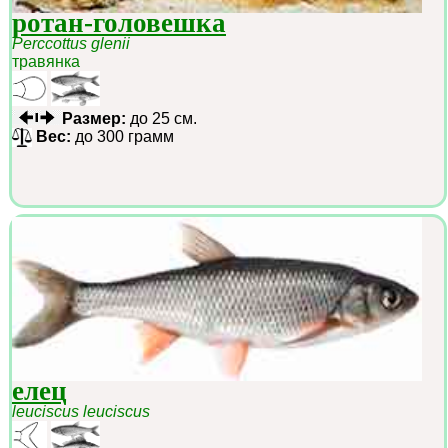
ротан-головешка
Perccottus glenii
травянка
Размер:
до 25 см.
Вес:
до 300 грамм
елец
leuciscus leuciscus