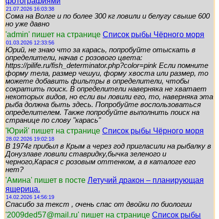
фотографиями
21.07.2026 16:03:38
Сома на Волге и по более 300 кг ловили и белугу свыше 600
но уже давно
'admin' пишет на странице
Список рыбы Чёрного моря
01.03.2026 12:33:56
Юрий, не знаю что за карась, попробуйте отыскать в
определители, начав с розового цвета:
https://pilife.ru/fish_determinator.php?color=pink Если помните
форму тела, размер чешуи, форму хвоста или размер, то
можете добавить фильтры в определители, чтобы
сократить поиск. В определители наверняка не хватает
некоторых видов, но если вы ловили его, то, наверняка эта
рыба должна быть здесь. Попробуйте воспользоваться
определителем. Также попробуйте выполнить поиск на
странице по слову "карась"
'Юрий' пишет на странице
Список рыбы Чёрного моря
28.02.2026 19:02:18
В 1974г прибыл в Крым а через год пригласили на рыбалку в
Донузлаве ловили ставридку,бычка зеленого и
черного,Карася с розовым оттенком, а в каталоге его
нет?
'Амина' пишет в посте
Летучий дракон – планирующая
ящерица.
14.02.2026 14:56:19
Спасибо за текст , очень спас от двойки по биологии
'2009ded57@mail.ru' пишет на странице
Список рыбы