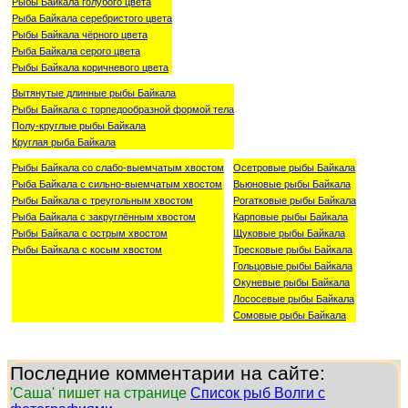
Рыбы Байкала голубого цвета
Рыба Байкала серебристого цвета
Рыбы Байкала чёрного цвета
Рыба Байкала серого цвета
Рыбы Байкала коричневого цвета
Вытянутые длинные рыбы Байкала
Рыбы Байкала с торпедообразной формой тела
Полу-круглые рыбы Байкала
Круглая рыба Байкала
Рыбы Байкала со слабо-выемчатым хвостом
Осетровые рыбы Байкала
Рыба Байкала с сильно-выемчатым хвостом
Вьюновые рыбы Байкала
Рыбы Байкала с треугольным хвостом
Рогатковые рыбы Байкала
Рыба Байкала с закруглённым хвостом
Карповые рыбы Байкала
Рыбы Байкала с острым хвостом
Щуковые рыбы Байкала
Рыбы Байкала с косым хвостом
Тресковые рыбы Байкала
Гольцовые рыбы Байкала
Окуневые рыбы Байкала
Лососевые рыбы Байкала
Сомовые рыбы Байкала
Последние комментарии на сайте:
'Саша' пишет на странице
Список рыб Волги с