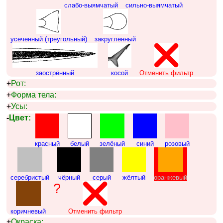
слабо-выямчатый
сильно-выямчатый
усеченный (треугольный)
закругленный
заострённый
косой
Отменить фильтр
+
Рот:
+
Форма тела:
+
Усы:
-
Цвет:
красный
белый
зелёный
синий
розовый
серебристый
чёрный
серый
жёлтый
оранжевый
?
коричневый
Отменить фильтр
+
Окраска: