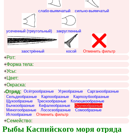
слабо-выямчатый
сильно-выямчатый
усеченный (треугольный)
закругленный
заострённый
косой
Отменить фильтр
+
Рот:
+
Форма тела:
+
Усы:
+
Цвет:
+
Окраска:
-
Отряд:
Осётрообразные
Угреобразные
Сарганообразные
Сельдеобразные
Карпообразные
Карпозубообразные
Щукообразные
Трескообразные
Колюшкообразные
Бычкообразные
Кефалеобразные
Окунеобразные
Миногообразные
Лососеобразные
Сомообразные
Иглообразные
Отменить фильтр
+
Семейство:
Рыбы Каспийского моря отряда 