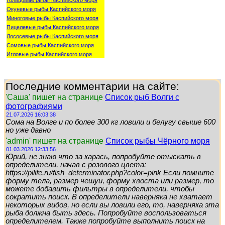
Окуневые рыбы Каспийского моря
Миноговые рыбы Каспийского моря
Пицелевые рыбы Каспийского моря
Лососевые рыбы Каспийского моря
Сомовые рыбы Каспийского моря
Игловые рыбы Каспийского моря
Последние комментарии на сайте:
'Саша' пишет на странице
Список рыб Волги с
фотографиями
21.07.2026 16:03:38
Сома на Волге и по более 300 кг ловили и белугу свыше 600
но уже давно
'admin' пишет на странице
Список рыбы Чёрного моря
01.03.2026 12:33:56
Юрий, не знаю что за карась, попробуйте отыскать в
определители, начав с розового цвета:
https://pilife.ru/fish_determinator.php?color=pink Если помните
форму тела, размер чешуи, форму хвоста или размер, то
можете добавить фильтры в определители, чтобы
сократить поиск. В определители наверняка не хватает
некоторых видов, но если вы ловили его, то, наверняка эта
рыба должна быть здесь. Попробуйте воспользоваться
определителем. Также попробуйте выполнить поиск на