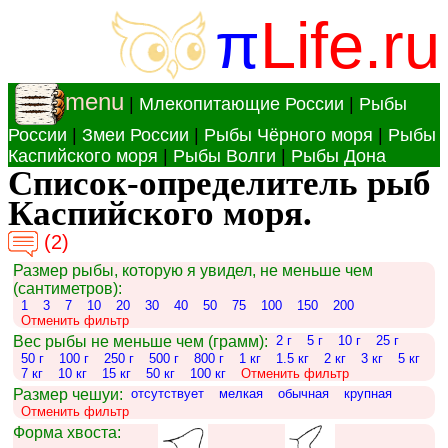
π
Life.ru
menu
|
Млекопитающие России
|
Рыбы
России
|
Змеи России
|
Рыбы Чёрного моря
|
Рыбы
Каспийского моря
|
Рыбы Волги
|
Рыбы Дона
Список-определитель рыб
Каспийского моря.
(2)
Размер рыбы, которую я увидел, не меньше чем
(сантиметров):
1
3
7
10
20
30
40
50
75
100
150
200
Отменить фильтр
Вес рыбы не меньше чем (грамм):
2 г
5 г
10 г
25 г
50 г
100 г
250 г
500 г
800 г
1 кг
1.5 кг
2 кг
3 кг
5 кг
7 кг
10 кг
15 кг
50 кг
100 кг
Отменить фильтр
Размер чешуи:
отсутствует
мелкая
обычная
крупная
Отменить фильтр
Форма хвоста: