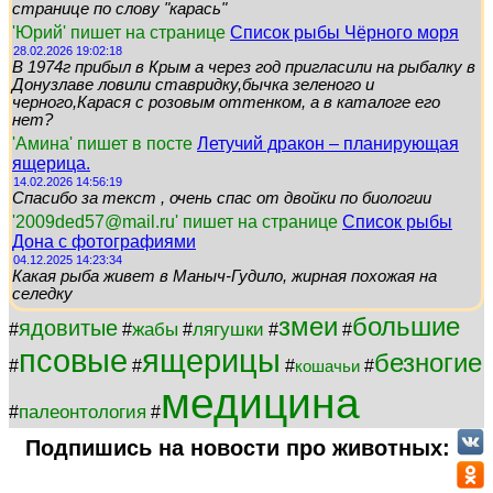
странице по слову "карась"
'Юрий' пишет на странице
Список рыбы Чёрного моря
28.02.2026 19:02:18
В 1974г прибыл в Крым а через год пригласили на рыбалку в
Донузлаве ловили ставридку,бычка зеленого и
черного,Карася с розовым оттенком, а в каталоге его
нет?
'Амина' пишет в посте
Летучий дракон – планирующая
ящерица.
14.02.2026 14:56:19
Спасибо за текст , очень спас от двойки по биологии
'2009ded57@mail.ru' пишет на странице
Список рыбы
Дона с фотографиями
04.12.2025 14:23:34
Какая рыба живет в Маныч-Гудило, жирная похожая на
селедку
змеи
большие
ядовитые
жабы
лягушки
#
#
#
#
#
псовые
ящерицы
безногие
#
#
#
#
кошачьи
медицина
палеонтология
#
#
Подпишись на новости про животных: