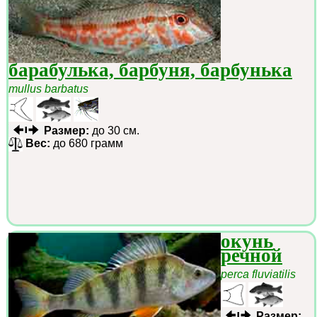
барабулька, барбуня, барбунька
mullus barbatus
Размер:
до 30 см.
Вес:
до 680 грамм
окунь
речной
perca fluviatilis
Размер: