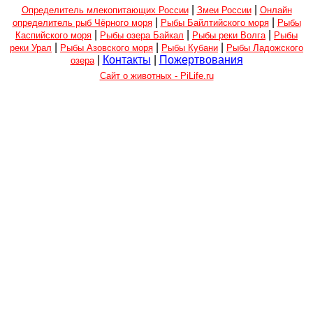
|
|
Определитель млекопитающих России
Змеи России
Онлайн
|
|
определитель рыб Чёрного моря
Рыбы Байлтийского моря
Рыбы
|
|
|
Каспийского моря
Рыбы озера Байкал
Рыбы реки Волга
Рыбы
|
|
|
реки Урал
Рыбы Азовского моря
Рыбы Кубани
Рыбы Ладожского
|
Контакты
|
Пожертвования
озера
Сайт о животных - PiLife.ru