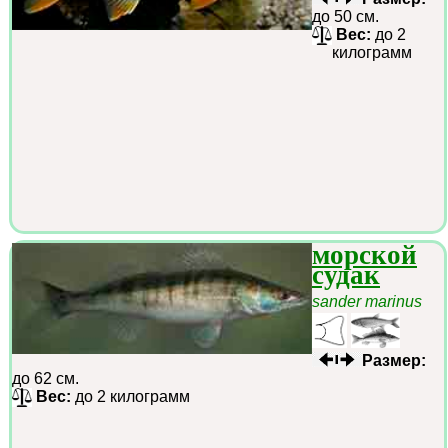
до 50 см.
Вес:
до 2
килограмм
морской
судак
sander marinus
Размер:
до 62 см.
Вес:
до 2 килограмм