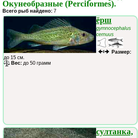
Окунеобразные (Perciformes).
Всего рыб найдено:
7
ёрш
gymnocephalus
cernuus
Размер:
до 15 см.
Вес:
до 50 грамм
султанка,