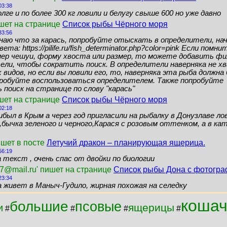
03:38
лге и по более 300 кг ловили и белугу свыше 600 но уже давно
ишет на странице
Список рыбы Чёрного моря
33:56
знаю что за карась, попробуйте отыскать в определители, нач
ета: https://pilife.ru/fish_determinator.php?color=pink Если помн
мер чешуи, форму хвоста или размер, то можете добавить ф
ели, чтобы сократить поиск. В определители наверняка не 
видов, но если вы ловили его, то, наверняка эта рыба должн
пробуйте воспользоваться определителем. Также попробуйте
поиск на странице по слову "карась"
шет на странице
Список рыбы Чёрного моря
02:18
ибыл в Крым а через год пригласили на рыбалку в Донузлаве ло
бычка зеленого и черного,Карася с розовым оттенком, а в кат
ишет в посте
Летучий дракон – планирующая ящерица.
56:19
 текст , очень спас от двойки по биологии
7@mail.ru' пишет на странице
Список рыбы Дона с фотогр
23:34
а живет в Маныч-Гудило, жирная похожая на селедку
кошач
большие
псовые
ящерицы
и
#
#
#
#