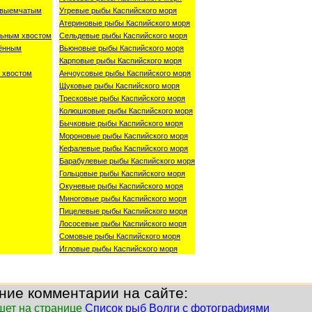
о-выемчатым
Угревые рыбы Каспийского моря
Атериновые рыбы Каспийского моря
льным хвостом
Сельдевые рыбы Каспийского моря
лённым
Вьюновые рыбы Каспийского моря
Карповые рыбы Каспийского моря
 хвостом
Анчоусовые рыбы Каспийского моря
Щуковые рыбы Каспийского моря
Тресковые рыбы Каспийского моря
Колюшковые рыбы Каспийского моря
Бычковые рыбы Каспийского моря
Мороновые рыбы Каспийского моря
Кефалевые рыбы Каспийского моря
Барабулевые рыбы Каспийского моря
Гольцовые рыбы Каспийского моря
Окуневые рыбы Каспийского моря
Миноговые рыбы Каспийского моря
Пицелевые рыбы Каспийского моря
Лососевые рыбы Каспийского моря
Сомовые рыбы Каспийского моря
Игловые рыбы Каспийского моря
ние комментарии на сайте:
шет на странице
Список рыб Волги с фотографиями