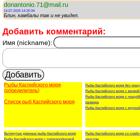
donantonio.71@mail.ru
14.07.2025 14:20:34
Блин, камбалы так и не увидел.
Добавить комментарий:
Имя (nickname):
Рыбы Каспийского моря
Рыбы Каспийского моря без чешу
(определитель)
Рыбы Каспийского моря с мелкой
Рыбы Каспийского моря с чешуёй
Список рыб Каспийского моря
размера
Рыбы Каспийского моря с крупно
Вытянутые длинные рыбы Каспийского моря
Рыбы Каспийского моря со слаб
Рыбы Каспийского моря с торпедообразной
хвостом