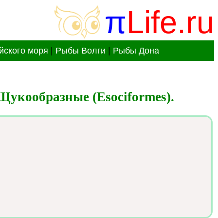
π
Life.ru
йского моря
|
Рыбы Волги
|
Рыбы Дона
укообразные (Esociformes).