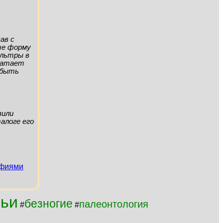
ав с
ите форму
ильтры в
хватает
а быть
вили
алоге его
афиями
ьи
безногие
палеонтология
#
#