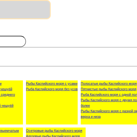
и
Рыбы Каспийского моря с усами
Полосатые рыбы Каспийского моря
 чешуёй
Рыба Каспийского моря без усов
Пятнистые рыбы Каспийского моря
 среднего
Рыба Каспийского моря с одной пол
Рыбы Каспийского моря с двумя по
й чешуёй
более
Рыбы Каспийского моря с разной о
верха и низа
о-выемчатым
Осетровые рыбы Каспийского моря
Алозовые рыбы Каспийского моря