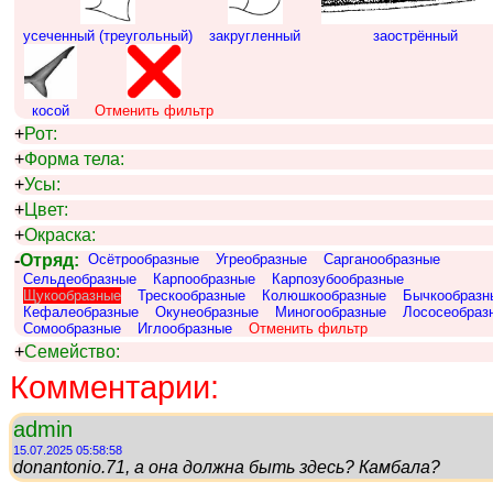
усеченный (треугольный)
закругленный
заострённый
косой
Отменить фильтр
+
Рот:
+
Форма тела:
+
Усы:
+
Цвет:
+
Окраска:
-
Отряд:
Осётрообразные
Угреобразные
Сарганообразные
Сельдеобразные
Карпообразные
Карпозубообразные
Щукообразные
Трескообразные
Колюшкообразные
Бычкообразн
Кефалеобразные
Окунеобразные
Миногообразные
Лососеобраз
Сомообразные
Иглообразные
Отменить фильтр
+
Семейство:
Комментарии:
admin
15.07.2025 05:58:58
donantonio.71, а она должна быть здесь? Камбала?