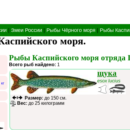
сии
|
Змеи России
|
Рыбы Чёрного моря
|
Рыбы Каспи
Каспийского моря.
Рыбы Каспийского моря отряда Щ
Всего рыб найдено:
1
щука
esox lucius
 кг
Размер:
до 150 см.
Вес:
до 25 килограмм