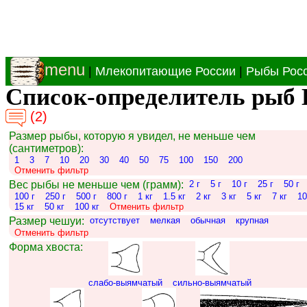
menu
|
Млекопитающие России
|
Рыбы Рос
Список-определитель рыб 
(2)
Размер рыбы, которую я увидел, не меньше чем
(сантиметров):
1
3
7
10
20
30
40
50
75
100
150
200
Отменить фильтр
Вес рыбы не меньше чем (грамм):
2 г
5 г
10 г
25 г
50 г
100 г
250 г
500 г
800 г
1 кг
1.5 кг
2 кг
3 кг
5 кг
7 кг
10
15 кг
50 кг
100 кг
Отменить фильтр
Размер чешуи:
отсутствует
мелкая
обычная
крупная
Отменить фильтр
Форма хвоста:
слабо-выямчатый
сильно-выямчатый