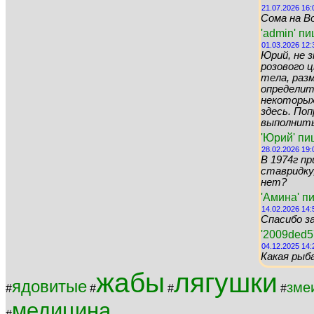
21.07.2026 16:
Сома на Во
'admin' п
01.03.2026 12:
Юрий, не 
розового цв
тела, раз
определит
некоторых 
здесь. По
выполнить 
'Юрий' пи
28.02.2026 19:
В 1974г пр
ставридку,
нет?
'Амина' п
14.02.2026 14:
Спасибо за
'2009ded5
04.12.2025 14:
Какая рыб
жабы
лягушки
ядовитые
зме
#
#
#
#
медицина