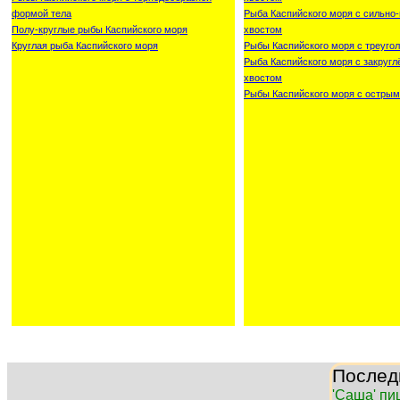
формой тела
Рыба Каспийского моря с сильн
Полу-круглые рыбы Каспийского моря
хвостом
Круглая рыба Каспийского моря
Рыбы Каспийского моря с треуго
Рыба Каспийского моря с закруг
хвостом
Рыбы Каспийского моря с острым
Послед
'Саша' пи