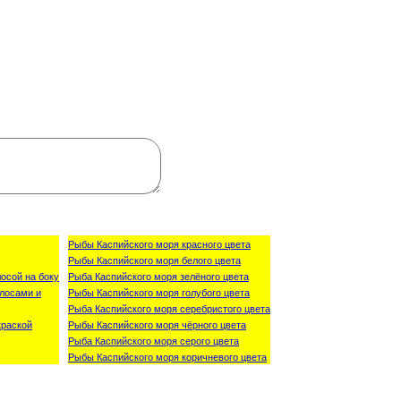
Рыбы Каспийского моря красного цвета
Рыбы Каспийского моря белого цвета
осой на боку
Рыба Каспийского моря зелёного цвета
лосами и
Рыбы Каспийского моря голубого цвета
Рыба Каспийского моря серебристого цвета
краской
Рыбы Каспийского моря чёрного цвета
Рыба Каспийского моря серого цвета
Рыбы Каспийского моря коричневого цвета