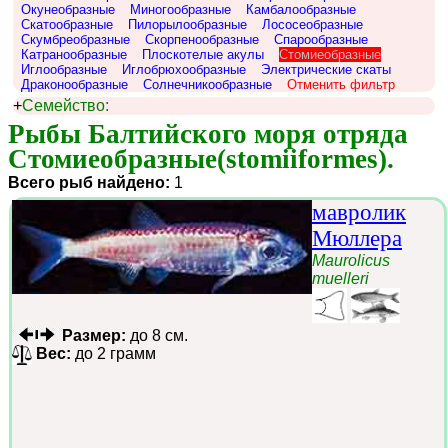
Окунеобразные
Миногообразные
Камбалообразные
Скатообразные
Пилорылообразные
Лососеобразные
Скумбреобразные
Скорпенообразные
Спарообразные
Катранообразные
Плоскотелые акулы
Стомиеобразные
Иглообразные
Иглобрюхообразные
Электрические скаты
Драконообразные
Солнечникообразные
Отменить фильтр
+
Семейство:
Рыбы Балтийского моря отряда 
Стомиеобразные(stomiiformes).
Всего рыб найдено:
1
мавролик
Мюллера
Maurolicus
muelleri
Размер:
до 8 см.
Вес:
до 2 грамм