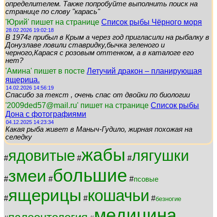
определителем. Также попробуйте выполнить поиск на
странице по слову "карась"
'Юрий' пишет на странице
Список рыбы Чёрного моря
28.02.2026 19:02:18
В 1974г прибыл в Крым а через год пригласили на рыбалку в
Донузлаве ловили ставридку,бычка зеленого и
черного,Карася с розовым оттенком, а в каталоге его
нет?
'Амина' пишет в посте
Летучий дракон – планирующая
ящерица.
14.02.2026 14:56:19
Спасибо за текст , очень спас от двойки по биологии
'2009ded57@mail.ru' пишет на странице
Список рыбы
Дона с фотографиями
04.12.2025 14:23:34
Какая рыба живет в Маныч-Гудило, жирная похожая на
селедку
жабы
ядовитые
лягушки
#
#
#
большие
змеи
#
#
#
псовые
ящерицы
кошачьи
#
#
#
безногие
медицина