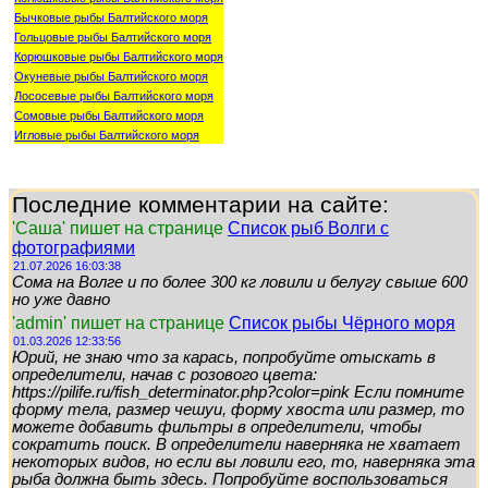
Бычковые рыбы Балтийского моря
Гольцовые рыбы Балтийского моря
Корюшковые рыбы Балтийского моря
Окуневые рыбы Балтийского моря
Лососевые рыбы Балтийского моря
Сомовые рыбы Балтийского моря
Игловые рыбы Балтийского моря
Последние комментарии на сайте:
'Саша' пишет на странице
Список рыб Волги с
фотографиями
21.07.2026 16:03:38
Сома на Волге и по более 300 кг ловили и белугу свыше 600
но уже давно
'admin' пишет на странице
Список рыбы Чёрного моря
01.03.2026 12:33:56
Юрий, не знаю что за карась, попробуйте отыскать в
определители, начав с розового цвета:
https://pilife.ru/fish_determinator.php?color=pink Если помните
форму тела, размер чешуи, форму хвоста или размер, то
можете добавить фильтры в определители, чтобы
сократить поиск. В определители наверняка не хватает
некоторых видов, но если вы ловили его, то, наверняка эта
рыба должна быть здесь. Попробуйте воспользоваться