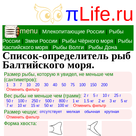
π
Life.ru
menu
|
Млекопитающие России
|
Рыбы
России
|
Змеи России
|
Рыбы Чёрного моря
|
Рыбы
Каспийского моря
|
Рыбы Волги
|
Рыбы Дона
Список-определитель рыб
Балтийского моря.
Размер рыбы, которую я увидел, не меньше чем
(сантиметров):
1
3
7
10
20
30
40
50
75
100
150
200
Отменить фильтр
Вес рыбы не меньше чем (грамм):
2 г
5 г
10 г
25 г
50 г
100 г
250 г
500 г
800 г
1 кг
1.5 кг
2 кг
3 кг
5 кг
7 кг
10 кг
15 кг
50 кг
100 кг
Отменить фильтр
Размер чешуи:
отсутствует
мелкая
обычная
крупная
Отменить фильтр
Форма хвоста: