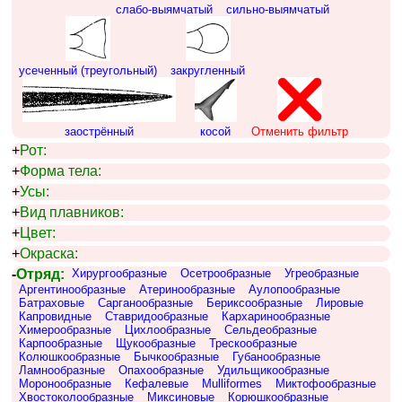
слабо-выямчатый
сильно-выямчатый
усеченный (треугольный)
закругленный
заострённый
косой
Отменить фильтр
+
Рот:
+
Форма тела:
+
Усы:
+
Вид плавников:
+
Цвет:
+
Окраска:
-
Отряд:
Хирургообразные
Осетрообразные
Угреобразные
Аргентинообразные
Атеринообразные
Аулопообразные
Батраховые
Сарганообразные
Бериксообразные
Лировые
Капровидные
Ставридообразные
Кархаринообразные
Химерообразные
Цихлообразные
Сельдеобразные
Карпообразные
Щукообразные
Трескообразные
Колюшкообразные
Бычкообразные
Губанообразные
Ламнообразные
Опахообразные
Удильщикообразные
Моронообразные
Кефалевые
Mulliformes
Миктофообразные
Хвостоколообразные
Миксиновые
Корюшкообразные