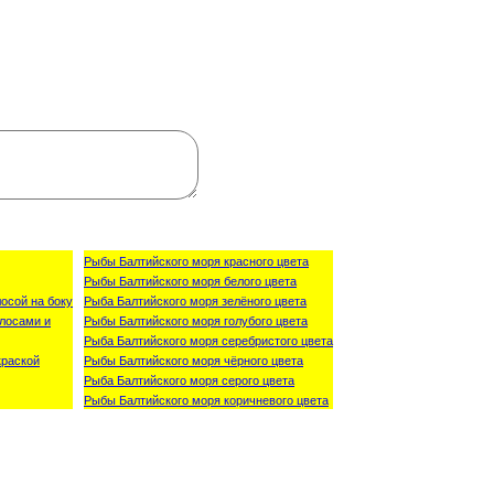
Рыбы Балтийского моря красного цвета
Рыбы Балтийского моря белого цвета
осой на боку
Рыба Балтийского моря зелёного цвета
лосами и
Рыбы Балтийского моря голубого цвета
Рыба Балтийского моря серебристого цвета
краской
Рыбы Балтийского моря чёрного цвета
Рыба Балтийского моря серого цвета
Рыбы Балтийского моря коричневого цвета