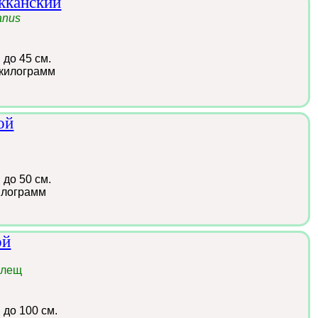
кканский
anus
:
до 45 см.
 килограмм
ой
:
до 50 см.
илограмм
ой
 лещ
:
до 100 см.