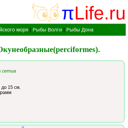
π
Life.ru
йского моря
|
Рыбы Волги
|
Рыбы Дона
кунеобразные(perciformes).
 cernua
:
до 15 см.
грамм