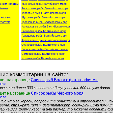
льным хвостом
Вьюновые рыбы Балтийского моря
лённым
Рогатковые рыбы Балтийского моря
Карповые рыбы Балтийского моря
 хвостом
Щуковые рыбы Балтийского моря
хвостом
Тресковые рыбы Балтийского моря
Колюшковые рыбы Балтийского моря
Бычковые рыбы Балтийского моря
Гольцовые рыбы Балтийского моря
Корюшковые рыбы Балтийского моря
Окуневые рыбы Балтийского моря
Лососевые рыбы Балтийского моря
Сомовые рыбы Балтийского моря
Игловые рыбы Балтийского моря
ние комментарии на сайте:
шет на странице
Список рыб Волги с фотографиями
03:38
лге и по более 300 кг ловили и белугу свыше 600 но уже давно
ишет на странице
Список рыбы Чёрного моря
33:56
знаю что за карась, попробуйте отыскать в определители, нач
ета: https://pilife.ru/fish_determinator.php?color=pink Если помн
мер чешуи, форму хвоста или размер, то можете добавить ф