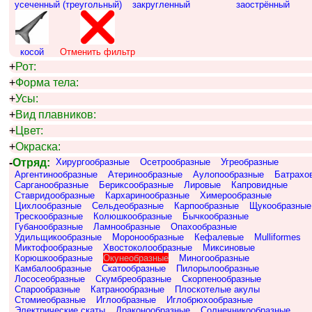
усеченный (треугольный)
закругленный
заострённый
косой
Отменить фильтр
+
Рот:
+
Форма тела:
+
Усы:
+
Вид плавников:
+
Цвет:
+
Окраска:
-
Отряд:
Хирургообразные
Осетрообразные
Угреобразные
Аргентинообразные
Атеринообразные
Аулопообразные
Батрахо
Сарганообразные
Бериксообразные
Лировые
Капровидные
Ставридообразные
Кархаринообразные
Химерообразные
Цихлообразные
Сельдеобразные
Карпообразные
Щукообразные
Трескообразные
Колюшкообразные
Бычкообразные
Губанообразные
Ламнообразные
Опахообразные
Удильщикообразные
Моронообразные
Кефалевые
Mulliformes
Миктофообразные
Хвостоколообразные
Миксиновые
Корюшкообразные
Окунеобразные
Миногообразные
Камбалообразные
Скатообразные
Пилорылообразные
Лососеобразные
Скумбреобразные
Скорпенообразные
Спарообразные
Катранообразные
Плоскотелые акулы
Стомиеобразные
Иглообразные
Иглобрюхообразные
Электрические скаты
Драконообразные
Солнечникообразные