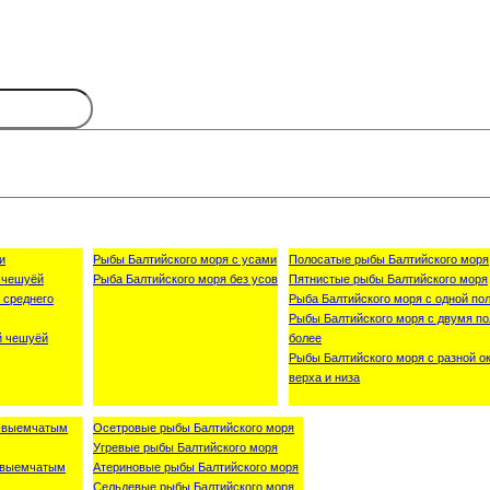
и
Рыбы Балтийского моря с усами
Полосатые рыбы Балтийского моря
 чешуёй
Рыба Балтийского моря без усов
Пятнистые рыбы Балтийского моря
 среднего
Рыба Балтийского моря с одной пол
Рыбы Балтийского моря с двумя по
й чешуёй
более
Рыбы Балтийского моря с разной о
верха и низа
о-выемчатым
Осетровые рыбы Балтийского моря
Угревые рыбы Балтийского моря
о-выемчатым
Атериновые рыбы Балтийского моря
Сельдевые рыбы Балтийского моря