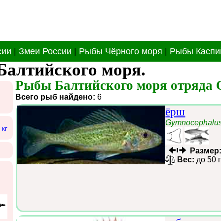
сии
|
Змеи России
|
Рыбы Чёрного моря
|
Рыбы Каспи
Балтийского моря.
Рыбы Балтийского моря отряда О
Всего рыб найдено:
6
ёрш
Gymnocephalus
 кг
Размер
Вес:
до 50 