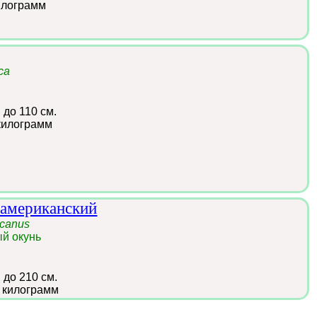
илограмм
ca
:
до 110 см.
килограмм
 американский
icanus
й окунь
:
до 210 см.
 килограмм