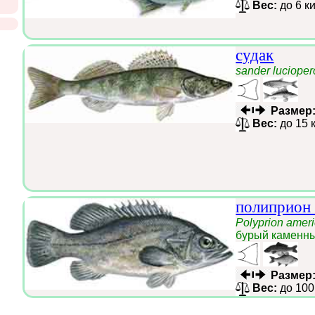
Вес:
до 6 к
судак
sander lucioper
Размер
Вес:
до 15 
полиприон
Polyprion amer
бурый каменны
Размер
Вес:
до 100