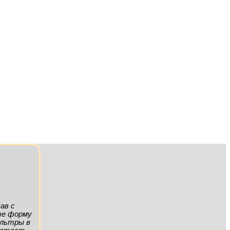
ав с
ите форму
ильтры в