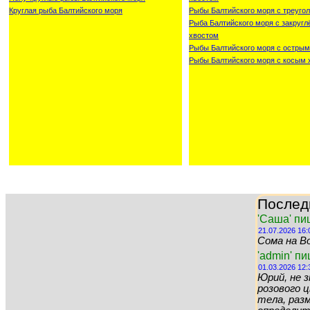
Круглая рыба Балтийского моря
Рыбы Балтийского моря с треуго
Рыба Балтийского моря с закруг
хвостом
Рыбы Балтийского моря с острым
Рыбы Балтийского моря с косым 
Послед
'Саша' пи
21.07.2026 16:
Сома на Во
'admin' п
01.03.2026 12:
Юрий, не 
розового цв
тела, раз