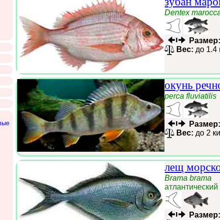
зубан маро
Dentex marocc
Размер
Вес:
до 1.4
окунь речн
perca fluviatilis
вые
Размер
Вес:
до 2 к
лещ морск
Brama brama
атлантический
Размер