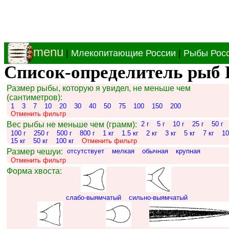
menu
|
Млекопитающие России
|
Рыбы Рос
Список-определитель рыб 
Размер рыбы, которую я увидел, не меньше чем
(сантиметров):
1
3
7
10
20
30
40
50
75
100
150
200
Отменить фильтр
Вес рыбы не меньше чем (грамм):
2 г
5 г
10 г
25 г
50 г
100 г
250 г
500 г
800 г
1 кг
1.5 кг
2 кг
3 кг
5 кг
7 кг
10
15 кг
50 кг
100 кг
Отменить фильтр
Размер чешуи:
отсутствует
мелкая
обычная
крупная
Отменить фильтр
Форма хвоста:
слабо-выямчатый
сильно-выямчатый