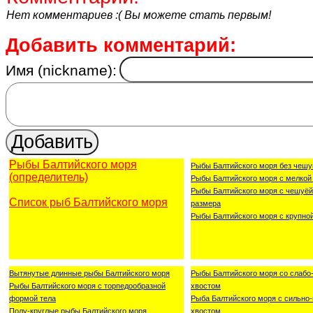
Нет комментариев :( Вы можете стать первым!
Добавить комментарий:
Имя (nickname):
Рыбы Балтийского моря
Рыбы Балтийского моря без чешу
(определитель)
Рыбы Балтийского моря с мелкой
Рыбы Балтийского моря с чешуёй
Список рыб Балтийского моря
размера
Рыбы Балтийского моря с крупно
Вытянутые длинные рыбы Балтийского моря
Рыбы Балтийского моря со слаб
Рыбы Балтийского моря с торпедообразной
хвостом
формой тела
Рыба Балтийского моря с сильн
Полу-круглые рыбы Балтийского моря
хвостом