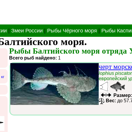
сии
|
Змеи России
|
Рыбы Чёрного моря
|
Рыбы Каспи
Балтийского моря.
Рыбы Балтийского моря отряда У
Всего рыб найдено:
1
черт морск
lophius piscator
 кг
европейский у
Размер
Вес:
до 57.