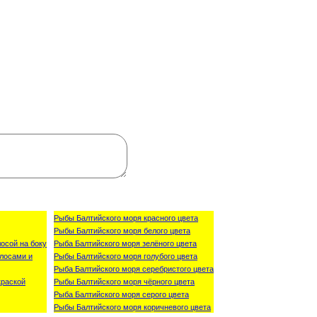
Рыбы Балтийского моря красного цвета
Рыбы Балтийского моря белого цвета
осой на боку
Рыба Балтийского моря зелёного цвета
лосами и
Рыбы Балтийского моря голубого цвета
Рыба Балтийского моря серебристого цвета
краской
Рыбы Балтийского моря чёрного цвета
Рыба Балтийского моря серого цвета
Рыбы Балтийского моря коричневого цвета