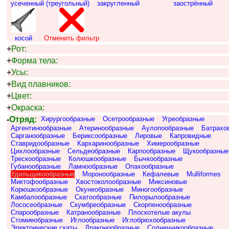
усеченный (треугольный)
закругленный
заострённый
косой
Отменить фильтр
+
Рот:
+
Форма тела:
+
Усы:
+
Вид плавников:
+
Цвет:
+
Окраска:
-
Отряд:
Хирургообразные
Осетрообразные
Угреобразные
Аргентинообразные
Атеринообразные
Аулопообразные
Батрахо
Сарганообразные
Бериксообразные
Лировые
Капровидные
Ставридообразные
Кархаринообразные
Химерообразные
Цихлообразные
Сельдеобразные
Карпообразные
Щукообразные
Трескообразные
Колюшкообразные
Бычкообразные
Губанообразные
Ламнообразные
Опахообразные
Удильщикообразные
Моронообразные
Кефалевые
Mulliformes
Миктофообразные
Хвостоколообразные
Миксиновые
Корюшкообразные
Окунеобразные
Миногообразные
Камбалообразные
Скатообразные
Пилорылообразные
Лососеобразные
Скумбреобразные
Скорпенообразные
Спарообразные
Катранообразные
Плоскотелые акулы
Стомиеобразные
Иглообразные
Иглобрюхообразные
Электрические скаты
Драконообразные
Солнечникообразные