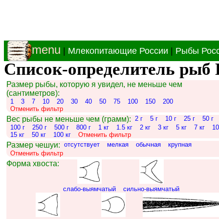
menu
|
Млекопитающие России
|
Рыбы Рос
Список-определитель рыб 
Размер рыбы, которую я увидел, не меньше чем
(сантиметров):
1
3
7
10
20
30
40
50
75
100
150
200
Отменить фильтр
Вес рыбы не меньше чем (грамм):
2 г
5 г
10 г
25 г
50 г
100 г
250 г
500 г
800 г
1 кг
1.5 кг
2 кг
3 кг
5 кг
7 кг
10
15 кг
50 кг
100 кг
Отменить фильтр
Размер чешуи:
отсутствует
мелкая
обычная
крупная
Отменить фильтр
Форма хвоста:
слабо-выямчатый
сильно-выямчатый