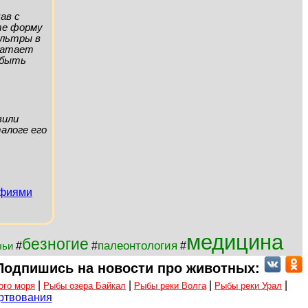
ав с
ите форму
ильтры в
хватает
а быть
вили
алоге его
афиями
медицина
безногие
палеонтология
#
#
#
чьи
Подпишись на новости про животных:
|
|
|
|
ого моря
Рыбы озера Байкал
Рыбы реки Волга
Рыбы реки Урал
ртвования