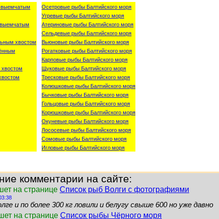
о-выемчатым
Осетровые рыбы Балтийского моря
Угревые рыбы Балтийского моря
о-выемчатым
Атериновые рыбы Балтийского моря
Сельдевые рыбы Балтийского моря
льным хвостом
Вьюновые рыбы Балтийского моря
лённым
Рогатковые рыбы Балтийского моря
Карповые рыбы Балтийского моря
 хвостом
Щуковые рыбы Балтийского моря
хвостом
Тресковые рыбы Балтийского моря
Колюшковые рыбы Балтийского моря
Бычковые рыбы Балтийского моря
Гольцовые рыбы Балтийского моря
Корюшковые рыбы Балтийского моря
Окуневые рыбы Балтийского моря
Лососевые рыбы Балтийского моря
Сомовые рыбы Балтийского моря
Игловые рыбы Балтийского моря
ние комментарии на сайте:
шет на странице
Список рыб Волги с фотографиями
03:38
лге и по более 300 кг ловили и белугу свыше 600 но уже давно
ишет на странице
Список рыбы Чёрного моря