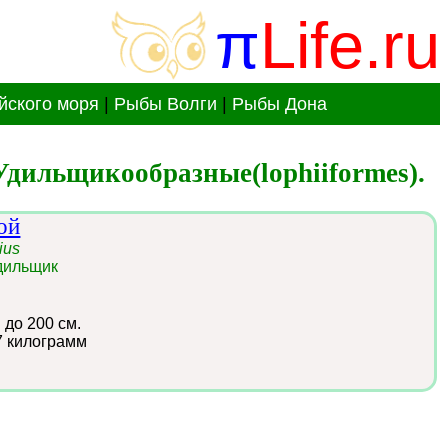
π
Life.ru
йского моря
|
Рыбы Волги
|
Рыбы Дона
дильщикообразные(lophiiformes).
ой
ius
дильщик
:
до 200 см.
7 килограмм