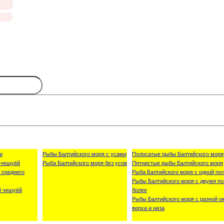
и
Рыбы Балтийского моря с усами
Полосатые рыбы Балтийского моря
 чешуёй
Рыба Балтийского моря без усов
Пятнистые рыбы Балтийского моря
 среднего
Рыба Балтийского моря с одной пол
Рыбы Балтийского моря с двумя по
й чешуёй
более
Рыбы Балтийского моря с разной о
верха и низа