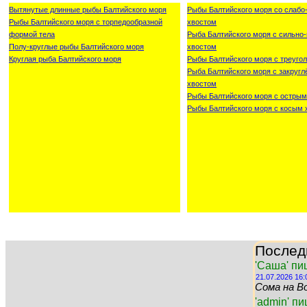
Вытянутые длинные рыбы Балтийского моря
Рыбы Балтийского моря со слаб
Рыбы Балтийского моря с торпедообразной
хвостом
формой тела
Рыба Балтийского моря с сильн
Полу-круглые рыбы Балтийского моря
хвостом
Круглая рыба Балтийского моря
Рыбы Балтийского моря с треуго
Рыба Балтийского моря с закруг
хвостом
Рыбы Балтийского моря с острым
Рыбы Балтийского моря с косым 
Послед
'Саша' пи
21.07.2026 16:
Сома на Во
'admin' п