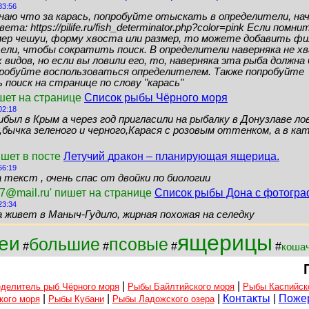
33:56
знаю что за карась, попробуйте отыскать в определители, нач
ета: https://pilife.ru/fish_determinator.php?color=pink Если помн
мер чешуи, форму хвоста или размер, то можете добавить ф
ели, чтобы сократить поиск. В определители наверняка не 
видов, но если вы ловили его, то, наверняка эта рыба должн
пробуйте воспользоваться определителем. Также попробуйте
поиск на странице по слову "карась"
шет на странице
Список рыбы Чёрного моря
02:18
ибыл в Крым а через год пригласили на рыбалку в Донузлаве ло
бычка зеленого и черного,Карася с розовым оттенком, а в кат
ишет в посте
Летучий дракон – планирующая ящерица.
56:19
 текст , очень спас от двойки по биологии
7@mail.ru' пишет на странице
Список рыбы Дона с фотогр
23:34
а живет в Маныч-Гудило, жирная похожая на селедку
ящерицы
еи
большие
псовые
#
#
#
#
коша
|
|
делитель рыб Чёрного моря
Рыбы Байлтийского моря
Рыбы Каспийск
|
|
|
Контакты
|
Поже
кого моря
Рыбы Кубани
Рыбы Ладожского озера