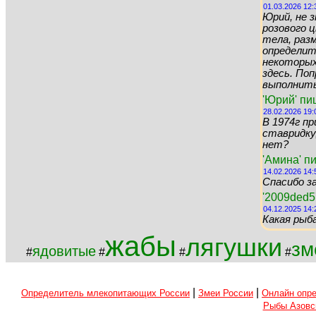
01.03.2026 12:
Юрий, не 
розового цв
тела, раз
определит
некоторых 
здесь. По
выполнить 
'Юрий' пи
28.02.2026 19:
В 1974г пр
ставридку,
нет?
'Амина' п
14.02.2026 14:
Спасибо за
'2009ded5
04.12.2025 14:
Какая рыб
жабы
лягушки
зм
ядовитые
#
#
#
#
|
|
Определитель млекопитающих России
Змеи России
Онлайн опре
Рыбы Азовс