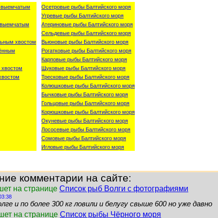
о-выемчатым
Осетровые рыбы Балтийского моря
Угревые рыбы Балтийского моря
о-выемчатым
Атериновые рыбы Балтийского моря
Сельдевые рыбы Балтийского моря
льным хвостом
Вьюновые рыбы Балтийского моря
лённым
Рогатковые рыбы Балтийского моря
Карповые рыбы Балтийского моря
 хвостом
Щуковые рыбы Балтийского моря
хвостом
Тресковые рыбы Балтийского моря
Колюшковые рыбы Балтийского моря
Бычковые рыбы Балтийского моря
Гольцовые рыбы Балтийского моря
Корюшковые рыбы Балтийского моря
Окуневые рыбы Балтийского моря
Лососевые рыбы Балтийского моря
Сомовые рыбы Балтийского моря
Игловые рыбы Балтийского моря
ние комментарии на сайте:
шет на странице
Список рыб Волги с фотографиями
03:38
лге и по более 300 кг ловили и белугу свыше 600 но уже давно
ишет на странице
Список рыбы Чёрного моря