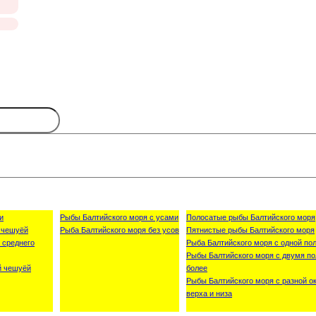
и
Рыбы Балтийского моря с усами
Полосатые рыбы Балтийского моря
 чешуёй
Рыба Балтийского моря без усов
Пятнистые рыбы Балтийского моря
 среднего
Рыба Балтийского моря с одной пол
Рыбы Балтийского моря с двумя по
й чешуёй
более
Рыбы Балтийского моря с разной о
верха и низа