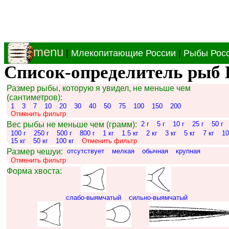
menu
|
Млекопитающие России
|
Рыбы Рос
Список-определитель рыб 
Размер рыбы, которую я увидел, не меньше чем
(сантиметров):
1
3
7
10
20
30
40
50
75
100
150
200
Отменить фильтр
Вес рыбы не меньше чем (грамм):
2 г
5 г
10 г
25 г
50 г
100 г
250 г
500 г
800 г
1 кг
1.5 кг
2 кг
3 кг
5 кг
7 кг
10
15 кг
50 кг
100 кг
Отменить фильтр
Размер чешуи:
отсутствует
мелкая
обычная
крупная
Отменить фильтр
Форма хвоста:
слабо-выямчатый
сильно-выямчатый