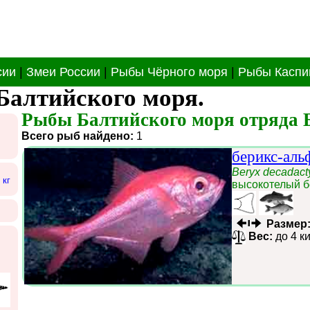
сии
|
Змеи России
|
Рыбы Чёрного моря
|
Рыбы Каспи
Балтийского моря.
Рыбы Балтийского моря отряда Б
Всего рыб найдено:
1
берикс-аль
Beryx decadact
 кг
высокотелый б
Размер
Вес:
до 4 к