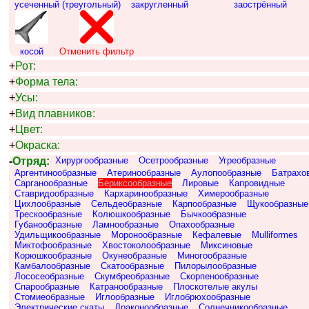
усеченный (треугольный)
закругленный
заострённый
косой
Отменить фильтр
+
Рот:
+
Форма тела:
+
Усы:
+
Вид плавников:
+
Цвет:
+
Окраска:
-
Отряд:
Хирургообразные
Осетрообразные
Угреобразные
Аргентинообразные
Атеринообразные
Аулопообразные
Батрахо
Сарганообразные
Бериксообразные
Лировые
Капровидные
Ставридообразные
Кархаринообразные
Химерообразные
Цихлообразные
Сельдеобразные
Карпообразные
Щукообразные
Трескообразные
Колюшкообразные
Бычкообразные
Губанообразные
Ламнообразные
Опахообразные
Удильщикообразные
Моронообразные
Кефалевые
Mulliformes
Миктофообразные
Хвостоколообразные
Миксиновые
Корюшкообразные
Окунеобразные
Миногообразные
Камбалообразные
Скатообразные
Пилорылообразные
Лососеобразные
Скумбреобразные
Скорпенообразные
Спарообразные
Катранообразные
Плоскотелые акулы
Стомиеобразные
Иглообразные
Иглобрюхообразные
Электрические скаты
Драконообразные
Солнечникообразные