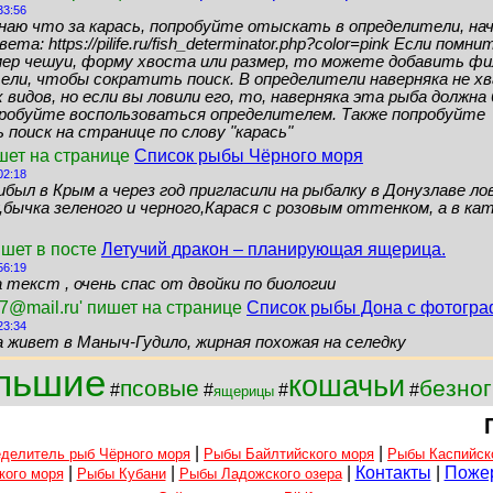
33:56
знаю что за карась, попробуйте отыскать в определители, нач
ета: https://pilife.ru/fish_determinator.php?color=pink Если помн
мер чешуи, форму хвоста или размер, то можете добавить ф
ели, чтобы сократить поиск. В определители наверняка не 
видов, но если вы ловили его, то, наверняка эта рыба должн
пробуйте воспользоваться определителем. Также попробуйте
поиск на странице по слову "карась"
шет на странице
Список рыбы Чёрного моря
02:18
ибыл в Крым а через год пригласили на рыбалку в Донузлаве ло
бычка зеленого и черного,Карася с розовым оттенком, а в кат
ишет в посте
Летучий дракон – планирующая ящерица.
56:19
 текст , очень спас от двойки по биологии
7@mail.ru' пишет на странице
Список рыбы Дона с фотогр
23:34
а живет в Маныч-Гудило, жирная похожая на селедку
льшие
кошачьи
псовые
безног
#
#
#
#
ящерицы
|
|
делитель рыб Чёрного моря
Рыбы Байлтийского моря
Рыбы Каспийск
|
|
|
Контакты
|
Поже
кого моря
Рыбы Кубани
Рыбы Ладожского озера