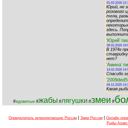
01.03.2026 12:
Юрий, не 
розового цв
тела, раз
определит
некоторых 
здесь. По
выполнить 
'Юрий' пи
28.02.2026 19:
В 1974г пр
ставридку,
нет?
'Амина' п
14.02.2026 14:
Спасибо за
'2009ded5
04.12.2025 14:
Какая рыб
бо
змеи
жабы
лягушки
#
#
#
#
#
ядовитые
|
|
Определитель млекопитающих России
Змеи России
Онлайн опре
Рыбы Азовс