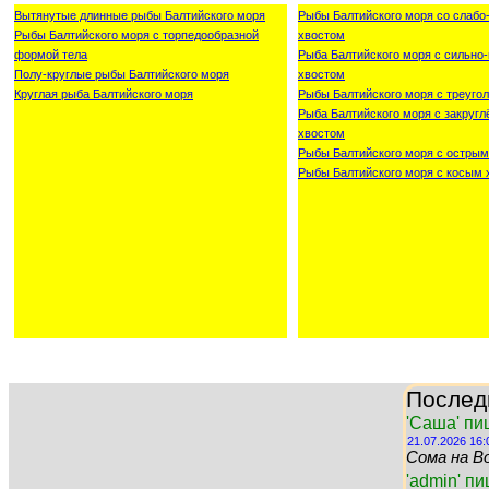
Вытянутые длинные рыбы Балтийского моря
Рыбы Балтийского моря со слаб
Рыбы Балтийского моря с торпедообразной
хвостом
формой тела
Рыба Балтийского моря с сильн
Полу-круглые рыбы Балтийского моря
хвостом
Круглая рыба Балтийского моря
Рыбы Балтийского моря с треуго
Рыба Балтийского моря с закруг
хвостом
Рыбы Балтийского моря с острым
Рыбы Балтийского моря с косым 
Послед
'Саша' пи
21.07.2026 16:
Сома на Во
'admin' п