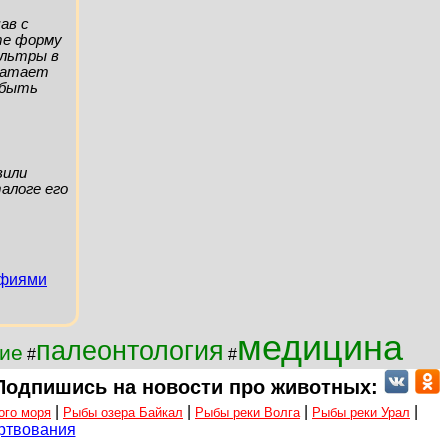
ав с
ите форму
ильтры в
хватает
а быть
вили
алоге его
афиями
медицина
палеонтология
ие
#
#
Подпишись на новости про животных:
|
|
|
|
ого моря
Рыбы озера Байкал
Рыбы реки Волга
Рыбы реки Урал
ртвования