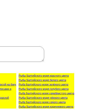
Рыбы Балтийского моря красного цвета
Рыбы Балтийского моря белого цвета
осой на боку
Рыба Балтийского моря зелёного цвета
лосами и
Рыбы Балтийского моря голубого цвета
Рыба Балтийского моря серебристого цвета
краской
Рыбы Балтийского моря чёрного цвета
Рыба Балтийского моря серого цвета
Рыбы Балтийского моря коричневого цвета