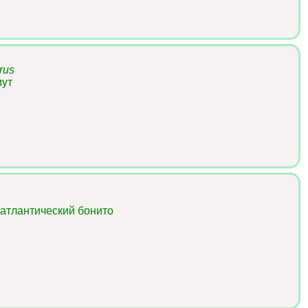
rus
мут
 атлантический бонито