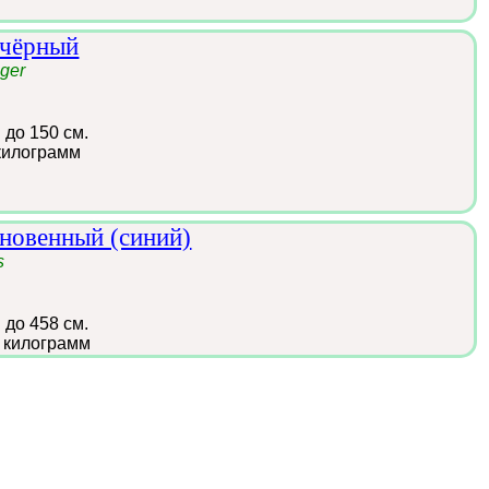
 чёрный
iger
:
до 150 см.
килограмм
новенный (синий)
s
:
до 458 см.
 килограмм