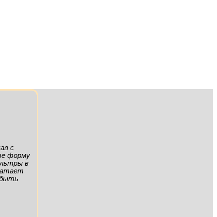
ав с
ите форму
ильтры в
хватает
а быть