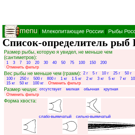
menu
|
Млекопитающие России
|
Рыбы Рос
Список-определитель рыб 
Размер рыбы, которую я увидел, не меньше чем
(сантиметров):
1
3
7
10
20
30
40
50
75
100
150
200
Отменить фильтр
Вес рыбы не меньше чем (грамм):
2 г
5 г
10 г
25 г
50 г
100 г
250 г
500 г
800 г
1 кг
1.5 кг
2 кг
3 кг
5 кг
7 кг
10
15 кг
50 кг
100 кг
Отменить фильтр
Размер чешуи:
отсутствует
мелкая
обычная
крупная
Отменить фильтр
Форма хвоста:
слабо-выямчатый
сильно-выямчатый