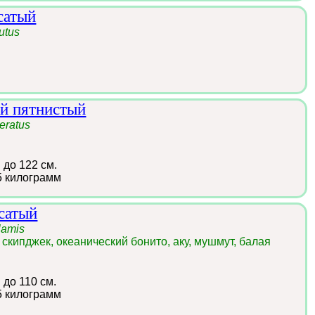
сатый
utus
й пятнистый
teratus
:
до 122 см.
5 килограмм
сатый
lamis
кипджек, океанический бонито, аку, мушмут, балая
:
до 110 см.
5 килограмм