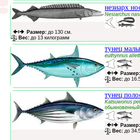
незиарх но
Nesiarchus nas
Размер:
до 130 см.
Вес:
до 13 килограмм
тунец малы
euthynnus allet
Размер
Вес:
до 16.
тунец поло
Katsuwonus pe
обыкновенный с
Размер
Вес:
до 34.