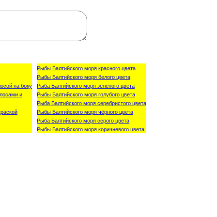
Рыбы Балтийского моря красного цвета
Рыбы Балтийского моря белого цвета
осой на боку
Рыба Балтийского моря зелёного цвета
лосами и
Рыбы Балтийского моря голубого цвета
Рыба Балтийского моря серебристого цвета
краской
Рыбы Балтийского моря чёрного цвета
Рыба Балтийского моря серого цвета
Рыбы Балтийского моря коричневого цвета