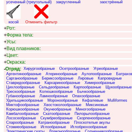
усеченный (треугольный)
закругленный
заострённый
косой
Отменить фильтр
+
Рот:
+
Форма тела:
+
Усы:
+
Вид плавников:
+
Цвет:
+
Окраска:
-
Отряд:
Хирургообразные
Осетрообразные
Угреобразные
Аргентинообразные
Атеринообразные
Аулопообразные
Батрахо
Сарганообразные
Бериксообразные
Лировые
Капровидные
Ставридообразные
Кархаринообразные
Химерообразные
Цихлообразные
Сельдеобразные
Карпообразные
Щукообразные
Трескообразные
Колюшкообразные
Бычкообразные
Губанообразные
Ламнообразные
Опахообразные
Удильщикообразные
Моронообразные
Кефалевые
Mulliformes
Миктофообразные
Хвостоколообразные
Миксиновые
Корюшкообразные
Окунеобразные
Миногообразные
Камбалообразные
Скатообразные
Пилорылообразные
Лососеобразные
Скумбреобразные
Скорпенообразные
Спарообразные
Катранообразные
Плоскотелые акулы
Стомиеобразные
Иглообразные
Иглобрюхообразные
Электрические скаты
Драконообразные
Солнечникообразные