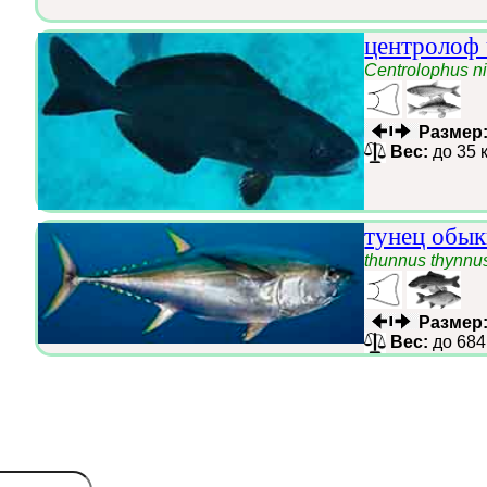
центролоф
Centrolophus n
Размер
Вес:
до 35 
тунец обык
thunnus thynnu
Размер
Вес:
до 684