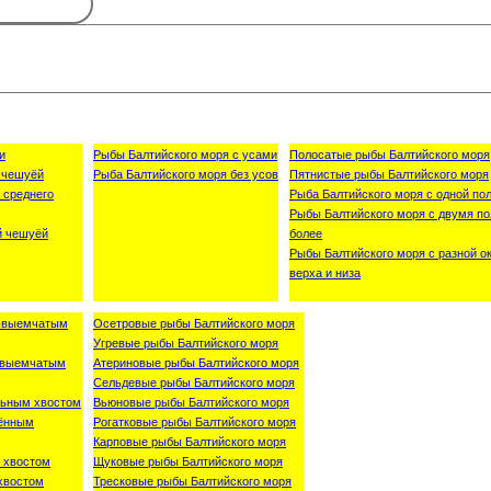
и
Рыбы Балтийского моря с усами
Полосатые рыбы Балтийского моря
 чешуёй
Рыба Балтийского моря без усов
Пятнистые рыбы Балтийского моря
 среднего
Рыба Балтийского моря с одной пол
Рыбы Балтийского моря с двумя по
й чешуёй
более
Рыбы Балтийского моря с разной о
верха и низа
о-выемчатым
Осетровые рыбы Балтийского моря
Угревые рыбы Балтийского моря
о-выемчатым
Атериновые рыбы Балтийского моря
Сельдевые рыбы Балтийского моря
льным хвостом
Вьюновые рыбы Балтийского моря
лённым
Рогатковые рыбы Балтийского моря
Карповые рыбы Балтийского моря
 хвостом
Щуковые рыбы Балтийского моря
хвостом
Тресковые рыбы Балтийского моря