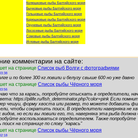
Колюшковые рыбы Балтийского моря
Бычковые рыбы Балтийского моря
Гольцовые рыбы Балтийского моря
Корюшковые рыбы Балтийского моря
Окуневые рыбы Балтийского моря
Лососевые рыбы Балтийского моря
Сомовые рыбы Балтийского моря
Игловые рыбы Балтийского моря
ние комментарии на сайте:
шет на странице
Список рыб Волги с фотографиями
03:38
лге и по более 300 кг ловили и белугу свыше 600 но уже давно
ишет на странице
Список рыбы Чёрного моря
33:56
знаю что за карась, попробуйте отыскать в определители, нач
ета: https://pilife.ru/fish_determinator.php?color=pink Если помн
мер чешуи, форму хвоста или размер, то можете добавить ф
ели, чтобы сократить поиск. В определители наверняка не 
видов, но если вы ловили его, то, наверняка эта рыба должн
пробуйте воспользоваться определителем. Также попробуйте
поиск на странице по слову "карась"
шет на странице
Список рыбы Чёрного моря
02:18