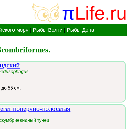
π
Life.ru
йского моря
|
Рыбы Волги
|
Рыбы Дона
combriformes.
андский
medusophagus
:
до 55 см.
егат поперчно-полосатая
 скумбриевидный тунец