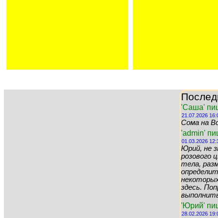
Послед
'Саша' пи
21.07.2026 16:
Сома на Во
'admin' п
01.03.2026 12:
Юрий, не 
розового цв
тела, раз
определит
некоторых 
здесь. По
выполнить 
'Юрий' пи
28.02.2026 19: