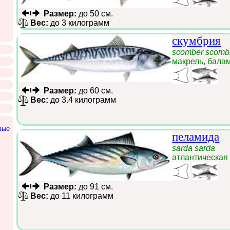
Размер:
до 50 см.
Вес:
до 3 килограмм
скумбрия
scomber scomb
макрель, бала
Размер:
до 60 см.
Вес:
до 3.4 килограмм
вые
пеламида
sarda sarda
атлантическая
Размер:
до 91 см.
Вес:
до 11 килограмм