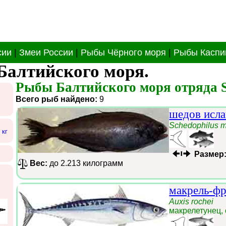
сии
|
Змеи России
|
Рыбы Чёрного моря
|
Рыбы Каспи
Балтийского моря.
Рыбы Балтийского моря отряда S
Всего рыб найдено:
9
шедов исл
Schedophilus 
 кг
Размер
Вес:
до 2.213 килограмм
макрель-фр
Auxis rochei
макрелетунец,